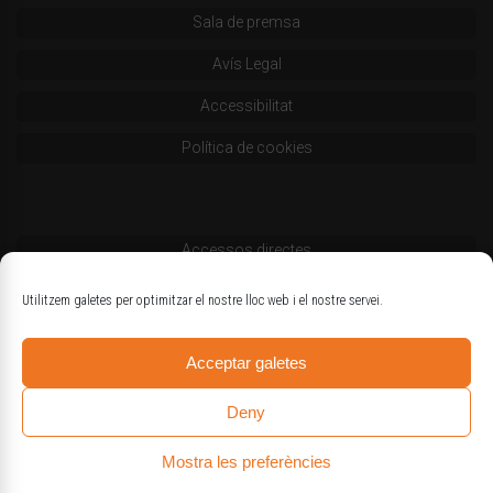
Sala de premsa
Avís Legal
Accessibilitat
Política de cookies
Accessos directes
Codi deontològic
Utilitzem galetes per optimitzar el nostre lloc web i el nostre servei.
Estatuts
Acceptar galetes
Logotips oficials
Deny
Mostra les preferències