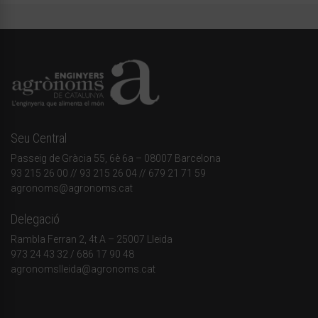
Seu Central
Passeig de Gràcia 55, 6è 6a – 08007 Barcelona
93 215 26 00
// 93 215 26 04 // 679 21 71 59
agronoms@agronoms.cat
Delegació
Rambla Ferran 2, 4t A – 25007 Lleida
973 24 43 32
/
686 17 90 48
agronomslleida@agronoms.cat