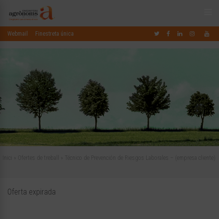
Webmail
Finestreta única
Inici
»
Ofertes de treball
»
Técnico de Prevención de Riesgos Laborales – (empresa cliente)
Oferta expirada