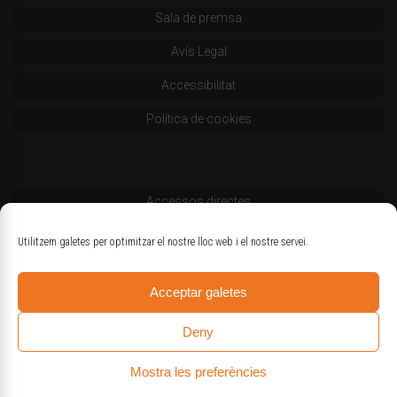
Sala de premsa
Avís Legal
Accessibilitat
Política de cookies
Accessos directes
Codi deontològic
Utilitzem galetes per optimitzar el nostre lloc web i el nostre servei.
Estatuts
Acceptar galetes
Logotips oficials
Deny
Mostra les preferències