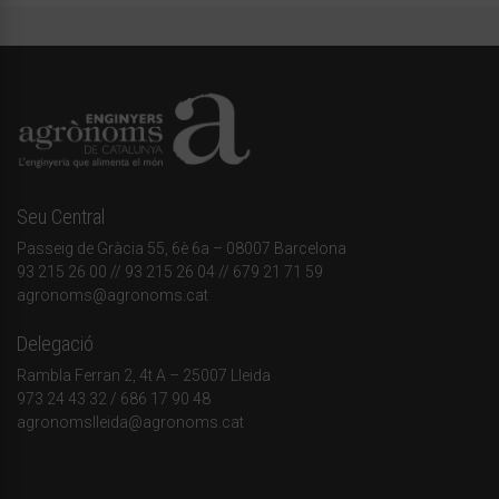
Seu Central
Passeig de Gràcia 55, 6è 6a – 08007 Barcelona
93 215 26 00
// 93 215 26 04 // 679 21 71 59
agronoms@agronoms.cat
Delegació
Rambla Ferran 2, 4t A – 25007 Lleida
973 24 43 32
/
686 17 90 48
agronomslleida@agronoms.cat