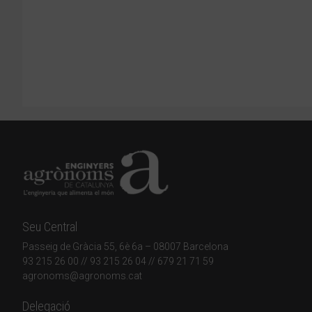
Seu Central
Passeig de Gràcia 55, 6è 6a – 08007 Barcelona
93 215 26 00
// 93 215 26 04 // 679 21 71 59
agronoms@agronoms.cat
Delegació