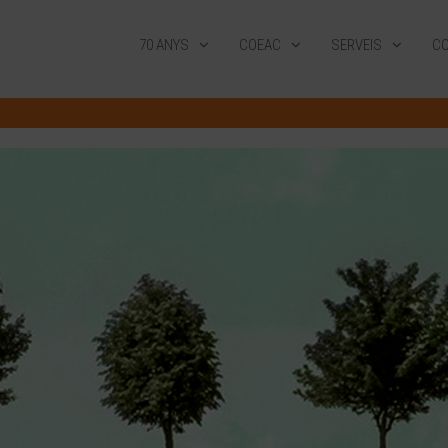
70 ANYS
COEAC
SERVEIS
CO