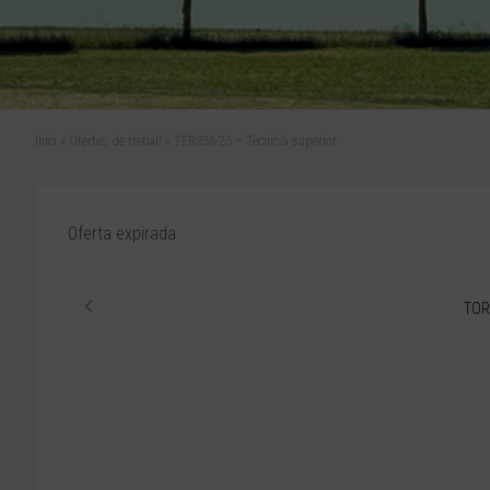
Inici
»
Ofertes de treball
»
TER356-25 – Tècnic/a superior
Oferta expirada
TOR