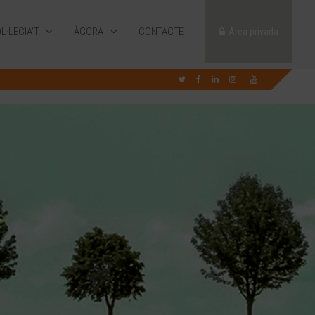
L·LEGIA’T
ÀGORA
CONTACTE
Àrea privada