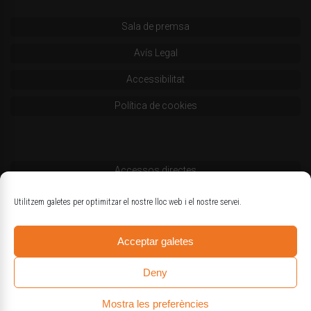
Sala de premsa
Avís Legal
Accessibilitat
Política de cookies
Accessos directes
Codi deontològic
Utilitzem galetes per optimitzar el nostre lloc web i el nostre servei.
Estatuts
Acceptar galetes
Logotips oficials
Deny
Mostra les preferències