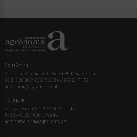
Seu Central
Passeig de Gràcia 55, 6è 6a – 08007 Barcelona
93 215 26 00
// 93 215 26 04 // 679 21 71 59
agronoms@agronoms.cat
Delegació
Rambla Ferran 2, 4t A – 25007 Lleida
973 24 43 32
/
686 17 90 48
agronomslleida@agronoms.cat