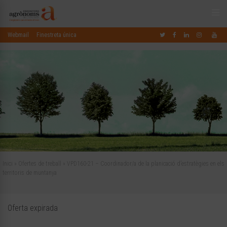
Webmail
Finestreta única
Inici
»
Ofertes de treball
»
VPD160-21 – Coordinador/a de la planicació d’estratègies en els
territoris de muntanya
Oferta expirada