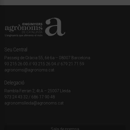
Seu Central
Passeig de Gràcia 55, 6è 6a – 08007 Barcelona
93 215 26 00
// 93 215 26 04 // 679 21 71 59
agronoms@agronoms.cat
Delegació
Rambla Ferran 2, 4t A – 25007 Lleida
973 24 43 32
/
686 17 90 48
agronomslleida@agronoms.cat
Sala de premsa