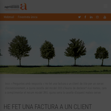
Webmail
Finestreta única
Inici
»
Preguntes amb resposta
»
He fet una factura a un client de Xile per un servei
d’assessorament, a quina casella del model 303 s’hauria de declarar? Així mateix, cara
a complimentar el resum model 390, quina seria la casella d’aquest mateix servei.
HE FET UNA FACTURA A UN CLIENT