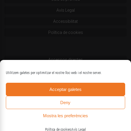
Avís Legal
Accessibilitat
Política de cookies
Accessos directes
Codi deontològic
Utilitzem galetes per optimitzar el nostre lloc web i el nostre servei.
Estatuts
Acceptar galetes
Logotips oficials
Deny
Mostra les preferències
© Col·legi d'Enginyers Agrònoms de Catalunya
Política de cookies
Avís Legal