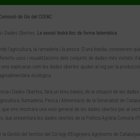
 Comissió de Gis del COEAC
a i Dades Obertes.
La sessió tindrà lloc de forma telemàtica
b l’agricultura, la ramaderia i la pesca. D’una banda, coneixerem qu
iferents usos i visualitzacions dels conjunts de dades més visitats d’
 ens explicaran com les dades obertes ajuden al reg per la producció
agroalimentària ecològica.
cia i Dades Obertes, farà un breu balanç de la situació de les dades 
ricultura, Ramaderia, Pesca i Alimentació de la Generalitat de Catal
, que ens mostrarà una visió general de les dades obertes per al secto
ts, que presentarà les dades obertes de la Política Agrària Comuna (P
r la Gestió del territori del Col·legi d’Enginyers Agrònoms de Catalunya