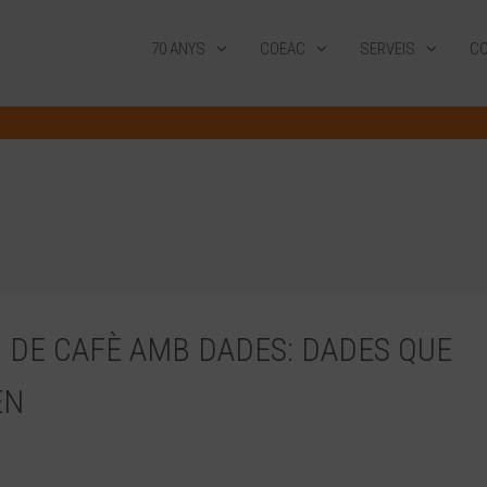
70 ANYS
COEAC
SERVEIS
CO
Ó DE CAFÈ AMB DADES: DADES QUE
EN