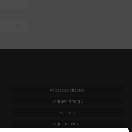
Accessos directes
Codi deontològic
Estatuts
Logotips oficials