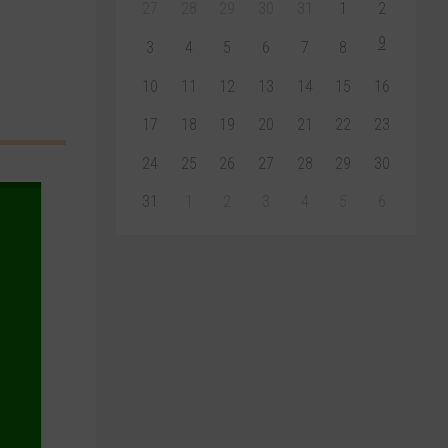
27
28
29
30
31
1
2
9
3
4
5
6
7
8
10
11
12
13
14
15
16
17
18
19
20
21
22
23
24
25
26
27
28
29
30
31
1
2
3
4
5
6