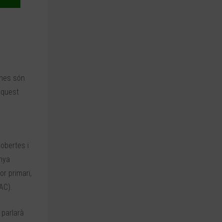
ines són
aquest
obertes i
unya
r primari,
AC).
 parlarà