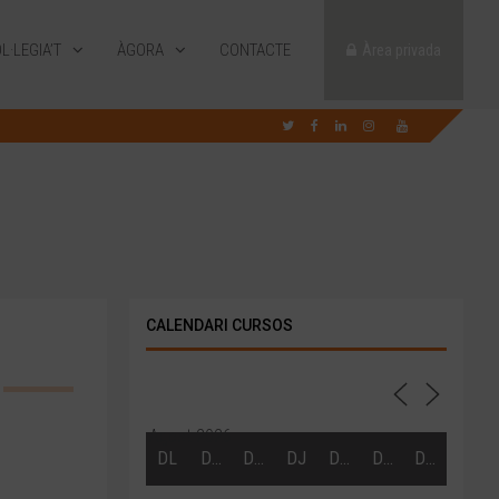
L·LEGIA’T
ÀGORA
CONTACTE
Àrea privada
CALENDARI CURSOS
Agost 2026
DL
DT
DC
DJ
DV
DS
DG