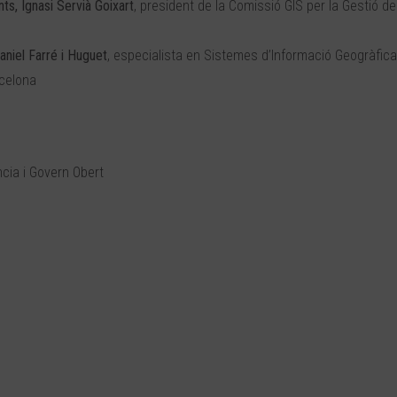
ts, Ignasi Servià Goixart
, president de la Comissió GIS per la Gestió del 
aniel Farré i Huguet
, especialista en Sistemes d’Informació Geogràfica
rcelona
ncia i Govern Obert