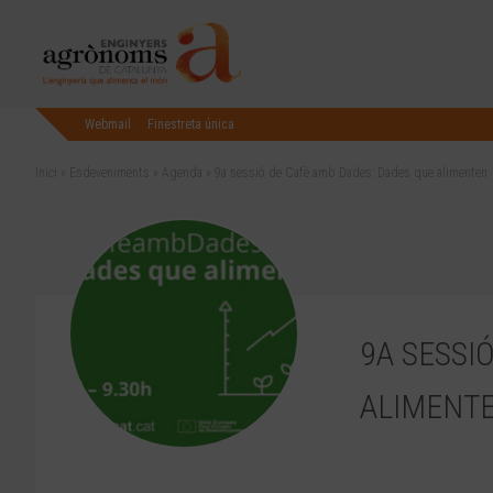
Webmail
Finestreta única
Inici
»
Esdeveniments
»
Agenda
»
9a sessió de Cafè amb Dades: Dades que alimenten
9A SESSI
ALIMENT