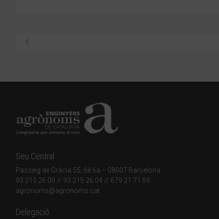
Seu Central
Passeig de Gràcia 55, 6è 6a – 08007 Barcelona
93 215 26 00
// 93 215 26 04 // 679 21 71 59
agronoms@agronoms.cat
Delegació