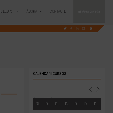
L·LEGIA’T
ÀGORA
CONTACTE
Àrea privada
CALENDARI CURSOS
Agost 2026
DL
DT
DC
DJ
DV
DS
DG