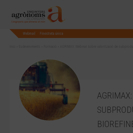
Webmail
Finestreta única
Inici
»
Esdeveniments
»
Formació
»
AGRIMAX: Webinar sobre valorització de subproducte
AGRIMAX:
SUBPRODU
BIOREFIN