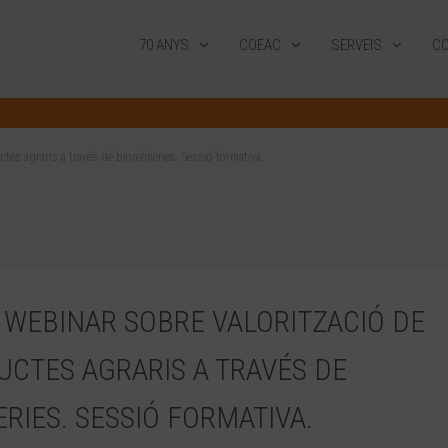
70 ANYS
COEAC
SERVEIS
CO
s agraris a través de biorefineries. Sessió formativa.
 WEBINAR SOBRE VALORITZACIÓ DE
CTES AGRARIS A TRAVÉS DE
ERIES. SESSIÓ FORMATIVA.