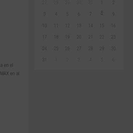
27
28
29
30
31
1
2
8
3
4
5
6
7
9
10
11
12
13
14
15
16
17
18
19
20
21
22
23
24
25
26
27
28
29
30
31
1
2
3
4
5
6
a en el
RIMAX en al