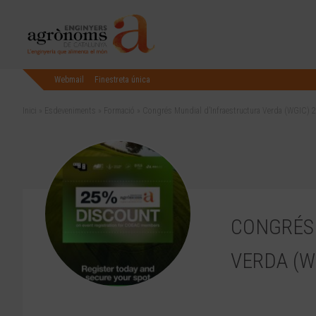
Webmail
Finestreta única
Inici
»
Esdeveniments
»
Formació
»
Congrés Mundial d’Infraestructura Verda (WGIC) 2
CONGRÉS
VERDA (W