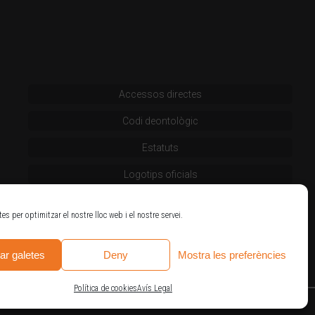
Accessos directes
Codi deontològic
Estatuts
Logotips oficials
tes per optimitzar el nostre lloc web i el nostre servei.
ar galetes
Deny
Mostra les preferències
Política de cookies
Avís Legal