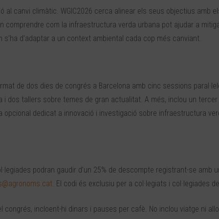
ció al canvi climàtic. WGIC2026 cerca alinear els seus objectius amb e
en comprendre com la infraestructura verda urbana pot ajudar a mitig
m s’ha d’adaptar a un context ambiental cada cop més canviant.
 format de dos dies de congrés a Barcelona amb cinc sessions paral·le
 i dos tallers sobre temes de gran actualitat. A més, inclou un tercer
ia opcional dedicat a innovació i investigació sobre infraestructura ve
i col·legiades podran gaudir d’un 25% de descompte registrant-se amb u
s
@agronoms.cat.
El codi és exclusiu per a col·legiats i col·legiades 
l congrés, incloent-hi dinars i pauses per cafè. No inclou viatge ni all