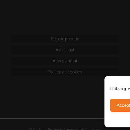
Sala de premsa
Avís Legal
Accessibilitat
Política de cookies
Utilitzem gale
Accept
© Col·legi d'Enginyers Agrònoms de Catalunya