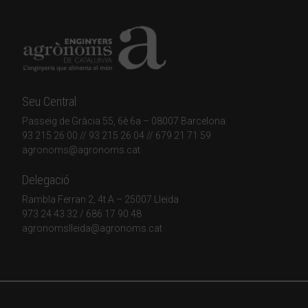
Seu Central
Passeig de Gràcia 55, 6è 6a – 08007 Barcelona
93 215 26 00
// 93 215 26 04 // 679 21 71 59
agronoms@agronoms.cat
Delegació
Rambla Ferran 2, 4t A – 25007 Lleida
973 24 43 32
/
686 17 90 48
agronomslleida@agronoms.cat