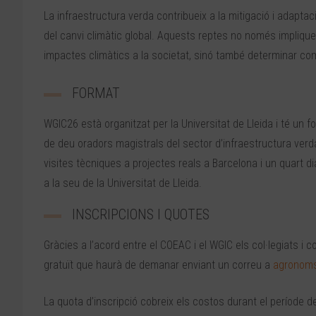
La infraestructura verda contribueix a la mitigació i adapta
del canvi climàtic global. Aquests reptes no només impliqu
impactes climàtics a la societat, sinó també determinar co
FORMAT
WGIC26 està organitzat per la Universitat de Lleida i té un
de deu oradors magistrals del sector d’infraestructura verda
visites tècniques a projectes reals a Barcelona i un quart d
a la seu de la Universitat de Lleida.
INSCRIPCIONS I QUOTES
Gràcies a l’acord entre el COEAC i el WGIC els col·legiats 
gratuït que haurà de demanar enviant un correu a
agronom
La quota d’inscripció cobreix els costos durant el període de