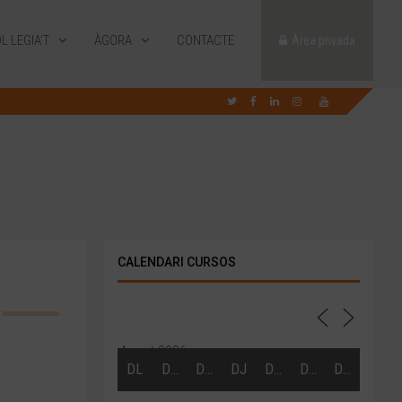
L·LEGIA’T
ÀGORA
CONTACTE
Àrea privada
CALENDARI CURSOS
Agost 2026
DL
DT
DC
DJ
DV
DS
DG