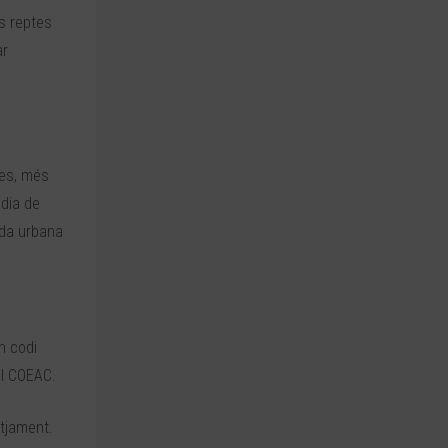
ls reptes
ar
les, més
 dia de
rda urbana
n codi
del COEAC.
otjament.