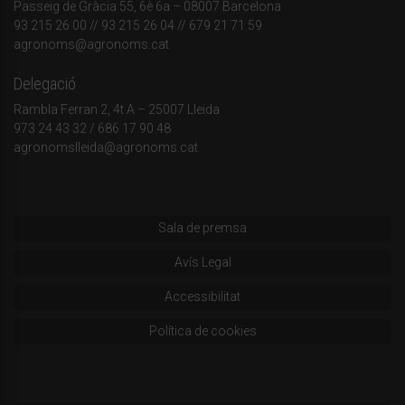
Passeig de Gràcia 55, 6è 6a – 08007 Barcelona
93 215 26 00
// 93 215 26 04 // 679 21 71 59
agronoms@agronoms.cat
Delegació
Rambla Ferran 2, 4t A – 25007 Lleida
973 24 43 32
/
686 17 90 48
agronomslleida@agronoms.cat
Sala de premsa
Avís Legal
Accessibilitat
Política de cookies