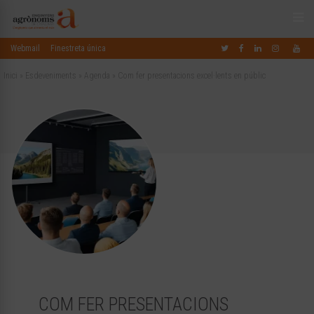
Webmail
Finestreta única
Inici
»
Esdeveniments
»
Agenda
»
Com fer presentacions excel·lents en públic
COM FER PRESENTACIONS