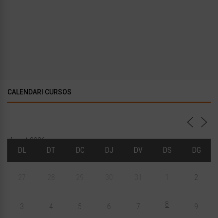
CALENDARI CURSOS
Agost 2026
DL
DT
DC
DJ
DV
DS
DG
27
28
29
30
31
1
2
8
3
4
5
6
7
9