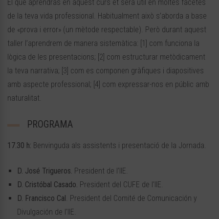
El que aprendràs en aquest curs et serà útil en moltes facetes
de la teva vida professional. Habitualment això s’aborda a base
de «prova i error» (un mètode respectable). Però durant aquest
taller l’aprendrem de manera sistemàtica: [1] com funciona la
lògica de les presentacions; [2] com estructurar metòdicament
la teva narrativa; [3] com es componen gràfiques i diapositives
amb aspecte professional; [4] com expressar-nos en públic amb
naturalitat.
PROGRAMA
17.30 h:
Benvinguda als assistents i presentació de la Jornada.
D. José Trigueros.
President de l’IIE.
D. Cristóbal Casado.
President del CUFE de l’IIE.
D. Francisco Cal
. President del Comité de Comunicación y
Divulgación de l’IIE.