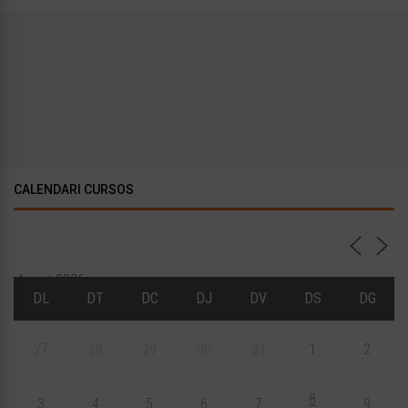
CALENDARI CURSOS
Agost 2026
DL
DT
DC
DJ
DV
DS
DG
27
28
29
30
31
1
2
8
3
4
5
6
7
9