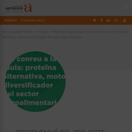
Webmail
Finestreta única
Inici
»
Esdeveniments
»
Formació
»
Presentació del projecte: Del conreu a la taula: proteïna
alternativa, motor diversificador del sector agroalimentari