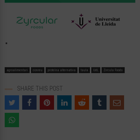
agroalimentari
conreu
proteïna alternativa
taula
UdL
Zircula Foods
SHARE THIS POST