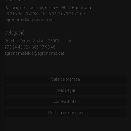
Passeig de Gràcia 55, 6è 6a – 08007 Barcelona
93 215 26 00
// 93 215 26 04 // 679 21 71 59
agronoms@agronoms.cat
Delegació
Rambla Ferran 2, 4t A – 25007 Lleida
973 24 43 32
/
686 17 90 48
agronomslleida@agronoms.cat
Sala de premsa
Avís Legal
Accessibilitat
Política de cookies