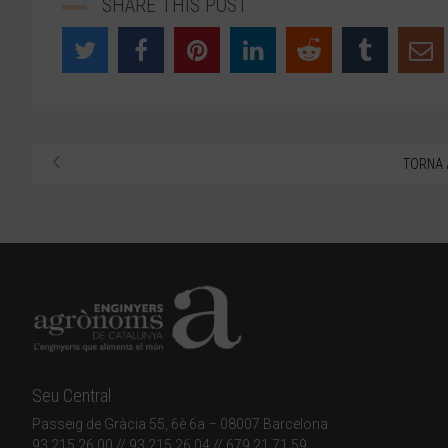
SHARE THIS POST
TORNA 
Seu Central
Passeig de Gràcia 55, 6è 6a – 08007 Barcelona
93 215 26 00
// 93 215 26 04 // 679 21 71 59