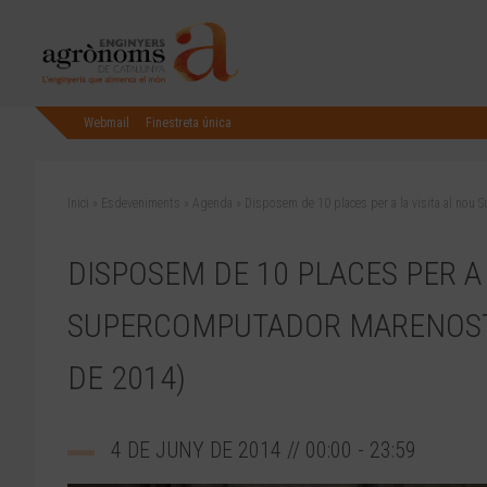
Webmail
Finestreta única
Inici
»
Esdeveniments
»
Agenda
»
Disposem de 10 places per a la visita al nou
DISPOSEM DE 10 PLACES PER A 
SUPERCOMPUTADOR MARENOSTR
DE 2014)
4 DE JUNY DE 2014 // 00:00 - 23:59