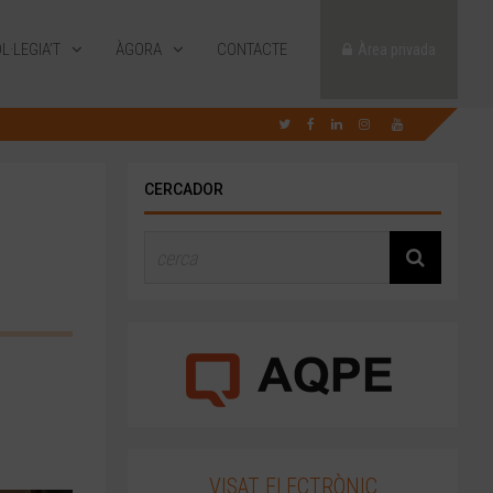
L·LEGIA’T
ÀGORA
CONTACTE
Àrea privada
CERCADOR
VISAT ELECTRÒNIC