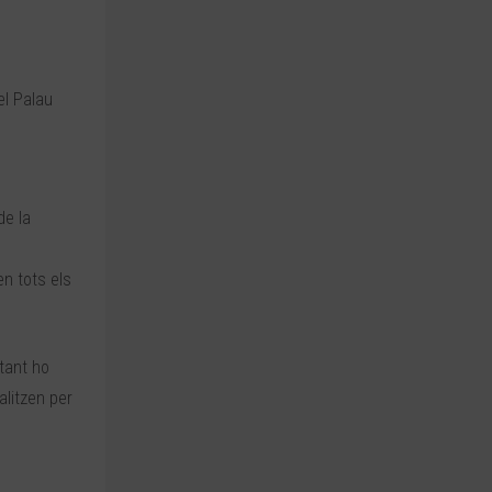
el Palau
de la
n tots els
tant ho
alitzen per