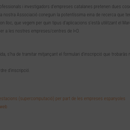
rofessionals i investigadors d’empreses catalanes pretenen dues cos
e la nostra Associació coneguin la potentíssima eina de recerca que te
gon lloc, que vegem per quin tipus d’aplicacions s’està utilitzant el M
 per a les nostres empreses/centres de I+D.
àlida, s’ha de tramitar mitjançant el formulari d’inscripció que trobaràs 
dre d’inscripció.
 prestacions (supercomputació) per part de les empreses espanyoles
 web