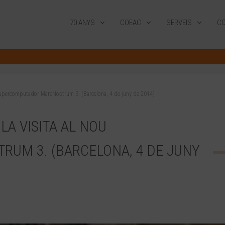
70 ANYS
COEAC
SERVEIS
CO
 Supercomputador MareNostrum 3. (Barcelona, 4 de juny de 2014)
LA VISITA AL NOU
UM 3. (BARCELONA, 4 DE JUNY