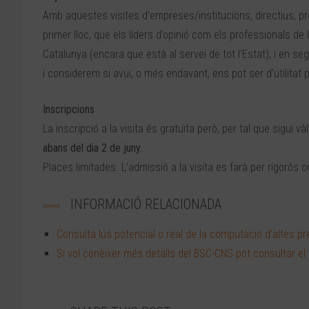
Amb aquestes visites d’empreses/institucions, directius, p
primer lloc, que els líders d’opinió com els professionals d
Catalunya (encara que està al servei de tot l’Estat); i en se
i considerem si avui, o més endavant, ens pot ser d’utilitat
Inscripcions
La inscripció a la visita és gratuïta però, per tal que sigui v
abans del dia 2 de juny.
Places limitades. L’admissió a la visita es farà per rigorós or
INFORMACIÓ RELACIONADA
Consulta lús potencial o real de la computació d’altes
Si vol conèixer més detalls del BSC-CNS pot consultar el