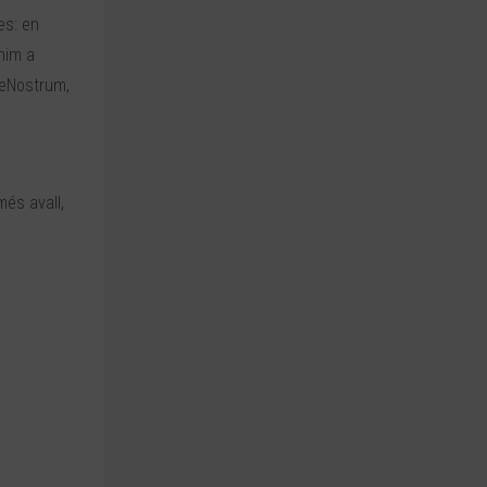
es: en
nim a
areNostrum,
més avall,