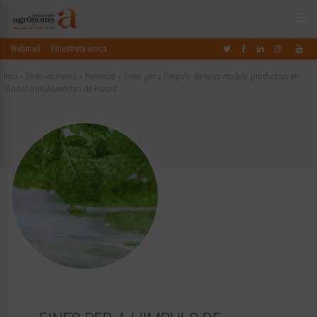
Webmail
Finestreta única
Inici
»
Esdeveniments
»
Formació
»
Eines per a l’Impuls de nous models productius en
l’Ambit AgroAlimentari de Ponent