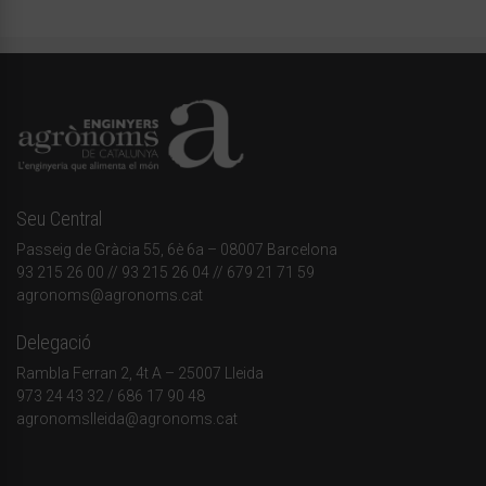
Seu Central
Passeig de Gràcia 55, 6è 6a – 08007 Barcelona
93 215 26 00
// 93 215 26 04 // 679 21 71 59
agronoms@agronoms.cat
Delegació
Rambla Ferran 2, 4t A – 25007 Lleida
973 24 43 32
/
686 17 90 48
agronomslleida@agronoms.cat