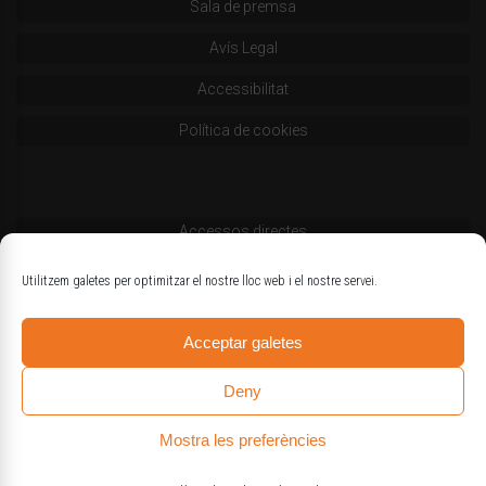
Sala de premsa
Avís Legal
Accessibilitat
Política de cookies
Accessos directes
Codi deontològic
Utilitzem galetes per optimitzar el nostre lloc web i el nostre servei.
Estatuts
Acceptar galetes
Logotips oficials
Deny
Mostra les preferències
© Col·legi d'Enginyers Agrònoms de Catalunya