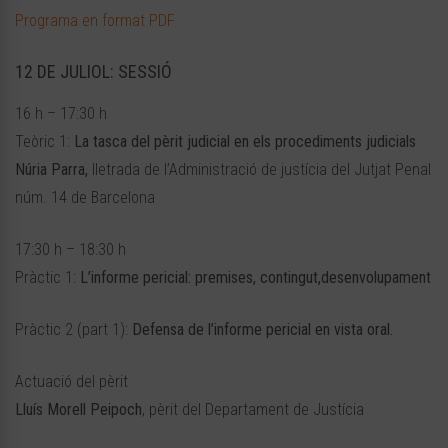
Programa en format PDF
12 DE JULIOL: SESSIÓ
16 h – 17:30 h
Teòric 1:
La tasca del pèrit judicial en els procediments judicials
Núria Parra,
lletrada de l’Administració de justícia del Jutjat Penal
núm. 14 de Barcelona
17:30 h – 18:30 h
Pràctic 1:
L’informe pericial: premises, contingut,desenvolupament
Pràctic 2 (part 1):
Defensa de l’informe pericial en vista oral.
Actuació del pèrit
Lluís Morell Peipoch
, pèrit del Departament de Justícia