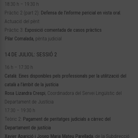
18:30 h – 19:30 h
Pràctic 2 (part 2):
Defensa de l’informe pericial en vista oral.
Actuació del pèrit
Pràctic 3:
Exposició comentada de casos pràctics
Pilar Comalada,
pèrita judicial
14 DE JULIOL: SESSIÓ 2
16 h – 17:30 h
Català: Eines disponibles pels professionals per la utilització del
català a l’àmbit de la justícia
Rosa Lizandra Crespi
, Coordinadora del Servei Lingüístic del
Departament de Justícia
17:30 – 19:30 h
Teòric 2:
Pagament de peritatges judicials a càrrec del
Departament de justícia
Xavier Aparició i Josep Maria Mateu Parellada
, de la Subdirecció