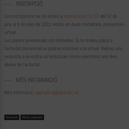
INSCRIPCIÓ
Les inscripcions se sol·liciten a
inscripcions CEJFE
del 22 de
juny al 6 de juliol de 2022, inclòs, en dues modalitats, presencial i
virtual.
Les places presencials són limitades. Si no trobeu plaça a
l’activitat presencial us podreu inscriure a la virtual. Rebreu una
resposta a la vostra sol·licitud per correu electrònic uns dies
abans de l’activitat.
MÉS INFORMACIÓ
Més informació:
uiajcejfe.dj@gencat.cat
formació
Pèrits judicials