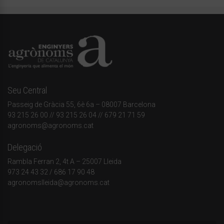
Seu Central
Passeig de Gràcia 55, 6è 6a – 08007 Barcelona
93 215 26 00
// 93 215 26 04 // 679 21 71 59
agronoms@agronoms.cat
Delegació
Rambla Ferran 2, 4t A – 25007 Lleida
973 24 43 32
/
686 17 90 48
agronomslleida@agronoms.cat