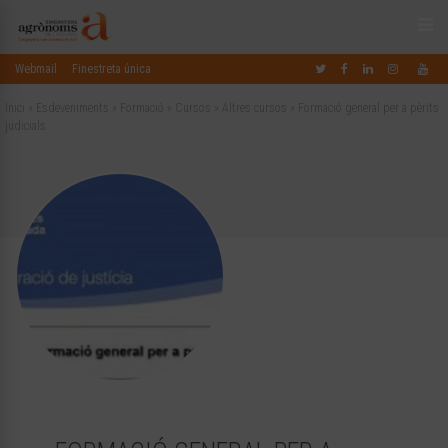
Webmail
Finestreta única
Inici
»
Esdeveniments
»
Formació
»
Cursos
»
Altres cursos
»
Formació general per a pèrits
judicials