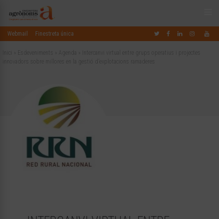
Webmail
Finestreta única
Inici
»
Esdeveniments
»
Agenda
»
Intercanvi virtual entre grups operatius i projectes
innovadors sobre millores en la gestió d’explotacions ramaderes