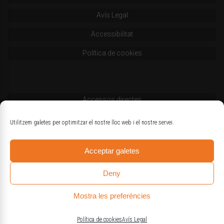
Avís Legal
Accessibilitat
Política de cookies
Accessos directes
Codi deontològic
Utilitzem galetes per optimitzar el nostre lloc web i el nostre servei.
Estatuts
Acceptar galetes
Logotips oficials
Deny
Mostra les preferències
© Col·legi d'Enginyers Agrònoms de Catalunya
Política de cookies
Avís Legal