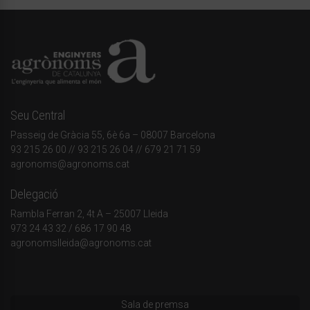
Seu Central
Passeig de Gràcia 55, 6è 6a – 08007 Barcelona
93 215 26 00
// 93 215 26 04 // 679 21 71 59
agronoms@agronoms.cat
Delegació
Rambla Ferran 2, 4t A – 25007 Lleida
973 24 43 32
/
686 17 90 48
agronomslleida@agronoms.cat
Sala de premsa