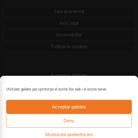
Sala de premsa
Avís Legal
Accessibilitat
Política de cookies
Accessos directes
Codi deontològic
Utilitzem galetes per optimitzar el nostre lloc web i el nostre servei.
Estatuts
Acceptar galetes
Logotips oficials
Deny
Mostra les preferències