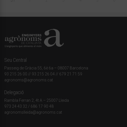
31
1
2
3
4
5
6
Seu Central
Passeig de Gràcia 55, 6è 6a – 08007 Barcelona
93 215 26 00
// 93 215 26 04 // 679 21 71 59
agronoms@agronoms.cat
Delegació
Rambla Ferran 2, 4t A – 25007 Lleida
973 24 43 32
/
686 17 90 48
agronomslleida@agronoms.cat