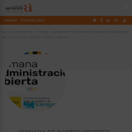
Webmail
Finestreta única
Inici
»
Esdeveniments
»
Formació
»
Jornada de Portes Obertes ‘Actuacions de la Delegació
del Govern a port i aeroport. Controls sanitaris’