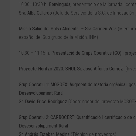
10:00–10:30 h.
Benvinguda
, presentació de la jornada i co
Sra. Alba Gallardo
(Jefa de Servicio de la S.G. de Innovación 
Missió Salud del Sòls i Aliments
–
Sra Carmen Vela
(Miembro 
español del Sub-grupo de la Misión. INIA)
10:30 – 11:15 h.
Presentació de Grups Operatius (GO) i proje
Proyecte Horitzó 2020: SHUI:
Sr. José Alfonso Gómez
(Inves
Grup Operatiu 1: MOSOEX: Augment de matèria orgànica i gest
Desenvolupament Rural
Sr. David Erice Rodríguez
(Coordinador del proyecto MOSOE
Grup Operatiu 2: CARBOCERT: Quantificació I certificació de 
Desesenvolupament Rural
Sr. Andrés Esteban Medina
(Técnico de proyectos)