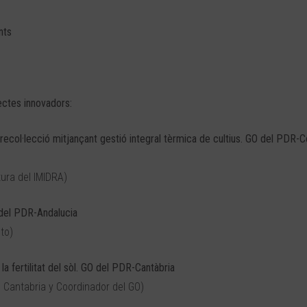
nts
ctes innovadors:
col·lecció mitjançant gestió integral tèrmica de cultius. GO del PDR-
tura del IMIDRA)
 del PDR-Andalucia
to)
la fertilitat del sòl. GO del PDR-Cantàbria
Cantabria y Coordinador del GO)