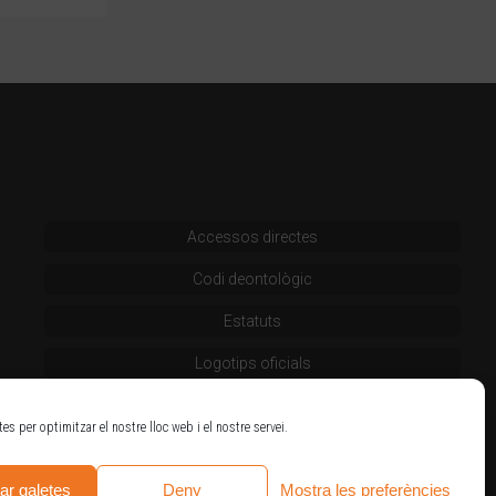
Accessos directes
Codi deontològic
Estatuts
Logotips oficials
tes per optimitzar el nostre lloc web i el nostre servei.
ar galetes
Deny
Mostra les preferències