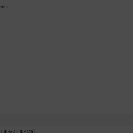
tents
TORNA A FORMACIÓ