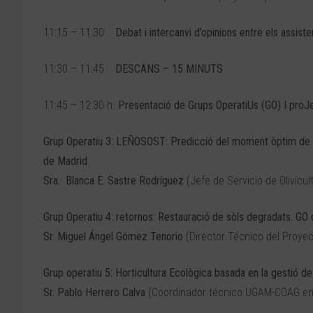
11:15 – 11:30
Debat i intercanvi d’opinions entre els assiste
11:30 – 11:45
DESCANS – 15 MINUTS
11:45 – 12:30 h.
Presentació de Grups OperatiUs (GO) I proJe
Grup Operatiu 3: LEÑOSOST: Predicció del moment òptim de re
de Madrid
Sra. Blanca E. Sastre Rodríguez
(Jefe de Servicio de Olivicul
Grup Operatiu 4: retornos: Restauració de sòls degradats. GO
Sr. Miguel Ángel Gómez Tenorio
(Director Técnico del Proyec
Grup operatiu 5: Horticultura Ecològica basada en la gestió de 
Sr. Pablo Herrero Calva
(Coordinador técnico UGAM-COAG en 