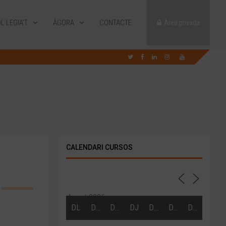
L·LEGIA’T
ÀGORA
CONTACTE
Àrea privada
CALENDARI CURSOS
Agost 2026
DL
DT
DC
DJ
DV
DS
DG