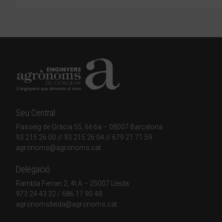
Seu Central
Passeig de Gràcia 55, 6è 6a – 08007 Barcelona
93 215 26 00
// 93 215 26 04 // 679 21 71 59
agronoms@agronoms.cat
Delegació
Rambla Ferran 2, 4t A – 25007 Lleida
973 24 43 32
/
686 17 90 48
agronomslleida@agronoms.cat