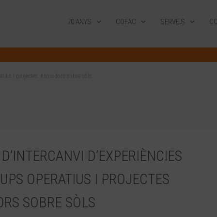
70 ANYS
COEAC
SERVEIS
CO
ratius i projectes innovadors sobre sòls
D’INTERCANVI D’EXPERIÈNCIES
UPS OPERATIUS I PROJECTES
ORS SOBRE SÒLS