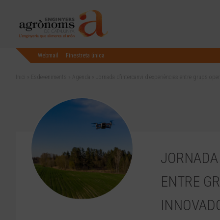
Webmail
Finestreta única
Inici
»
Esdeveniments
»
Agenda
»
Jornada d’intercanvi d’experiències entre grups ope
JORNADA 
ENTRE GR
INNOVAD