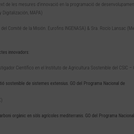
ntext de les mesures d’innovació en la programació de desenvolupament
y Digitalización, MAPA)
del Comité de la Misión. Eurofins INGENASA) & Sra. Rocío Lansac (M
ctes innovadors:
tigador Científico en el Instituto de Agricultura Sostenible del CSIC –
ió sostenible de sistemes extensius. GO del Programa Nacional de
X)
carboni orgànic en sòls agrícoles mediterranis. GO del Programa Naciona