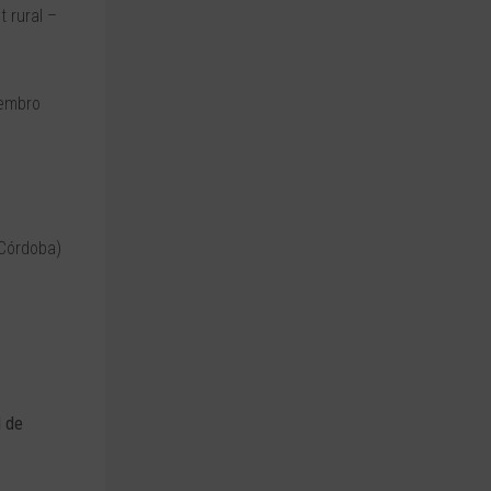
 rural –
iembro
 Córdoba)
l de