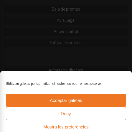
Sala de premsa
Avís Legal
Accessibilitat
Política de cookies
Accessos directes
Codi deontològic
Utilitzem galetes per optimitzar el nostre lloc web i el nostre servei.
Estatuts
Acceptar galetes
Logotips oficials
Deny
Mostra les preferències