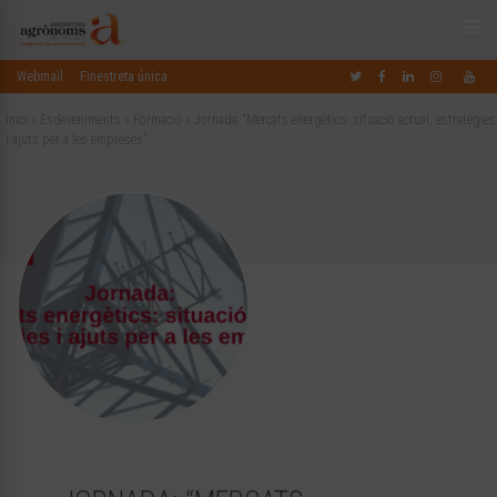
Webmail
Finestreta única
Inici
»
Esdeveniments
»
Formació
»
Jornada: “Mercats energètics: situació actual, estratègies
i ajuts per a les empreses”