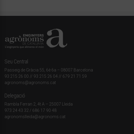
Seu Central
Passeig de Gràcia 55, 6è 6a – 08007 Barcelona
93 215 26 00
// 93 215 26 04 // 679 21 71 59
agronoms@agronoms.cat
Delegació
Rambla Ferran 2, 4t A – 25007 Lleida
973 24 43 32
/
686 17 90 48
agronomslleida@agronoms.cat