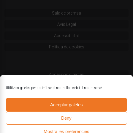
Sala de premsa
Avís Legal
Accessibilitat
Política de cookies
Accessos directes
Codi deontològic
Utilitzem galetes per optimitzar el nostre lloc web i el nostre servei.
Estatuts
Acceptar galetes
Logotips oficials
Deny
Mostra les preferències