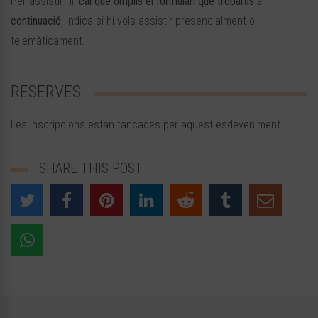
Per assistir-hi,
cal que omplis el formulari que trobaràs a
continuació.
Indica si hi vols assistir presencialment o
telemàticament.
RESERVES
Les inscripcions estan tancades per aquest esdeveniment.
SHARE THIS POST