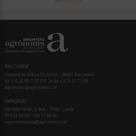
Seu Central
Passeig de Gràcia 55, 6è 6a – 08007 Barcelona
93 215 26 00
// 93 215 26 04 // 679 21 71 59
agronoms@agronoms.cat
Delegació
Rambla Ferran 2, 4t A – 25007 Lleida
973 24 43 32
/
686 17 90 48
agronomslleida@agronoms.cat