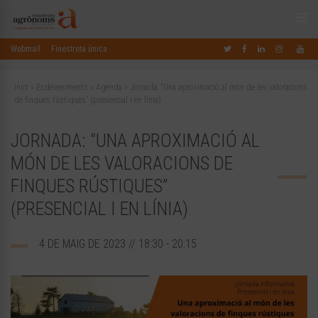
Webmail
Finestreta única
Inici
»
Esdeveniments
»
Agenda
»
Jornada: “Una aproximació al món de les valoracions
de finques rústiques” (presencial i en línia)
JORNADA: “UNA APROXIMACIÓ AL
MÓN DE LES VALORACIONS DE
FINQUES RÚSTIQUES”
(PRESENCIAL I EN LÍNIA)
4 DE MAIG DE 2023 // 18:30 - 20:15