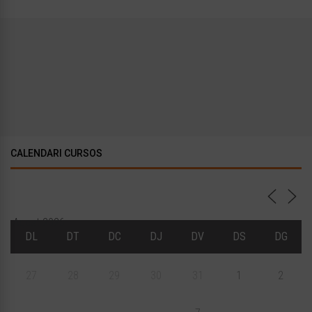
CALENDARI CURSOS
Agost 2026
DL
DT
DC
DJ
DV
DS
DG
27
28
29
30
31
1
2