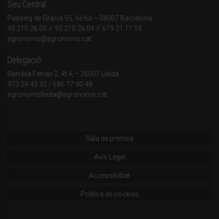
Seu Central
Passeig de Gràcia 55, 6è 6a – 08007 Barcelona
93 215 26 00
// 93 215 26 04 // 679 21 71 59
agronoms@agronoms.cat
Delegació
Rambla Ferran 2, 4t A – 25007 Lleida
973 24 43 32
/
686 17 90 48
agronomslleida@agronoms.cat
Sala de premsa
Avís Legal
Accessibilitat
Política de cookies