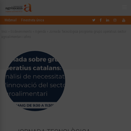
Webmail
Finestreta única
Inici
»
Esdeveniments
»
Agenda
»
Jornada Tecnològica programa grups operatius sector
agroalimentari i afins