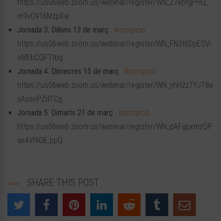
https://us06web.zoom.us/webinar/register/WN_Z7ebfgPHQ_
m9vO916MzpXw
Jornada 3. Dilluns 13 de març
.
Inscripció
https://us06web.zoom.us/webinar/register/WN_FN2t6DpESVi
oMEbCQFTtbg
Jornada 4. Dimecres 15 de març
.
Inscripció
https://us06web.zoom.us/webinar/register/WN_yhH2z7YJT8e
xAseoPZdTCg
Jornada 5. Dimarts 21 de març
.
Inscripció
https://us06web.zoom.us/webinar/register/WN_pAFqpxmzQP
ax4Vl9GB_bpQ
SHARE THIS POST