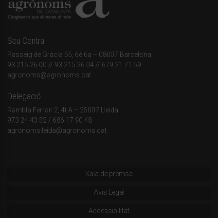
Seu Central
Passeig de Gràcia 55, 6è 6a – 08007 Barcelona
93 215 26 00
// 93 215 26 04 // 679 21 71 59
agronoms@agronoms.cat
Delegació
Rambla Ferran 2, 4t A – 25007 Lleida
973 24 43 32
/
686 17 90 48
agronomslleida@agronoms.cat
Sala de premsa
Avís Legal
Accessibilitat