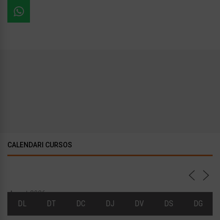
CALENDARI CURSOS
Agost 2026
DL
DT
DC
DJ
DV
DS
DG