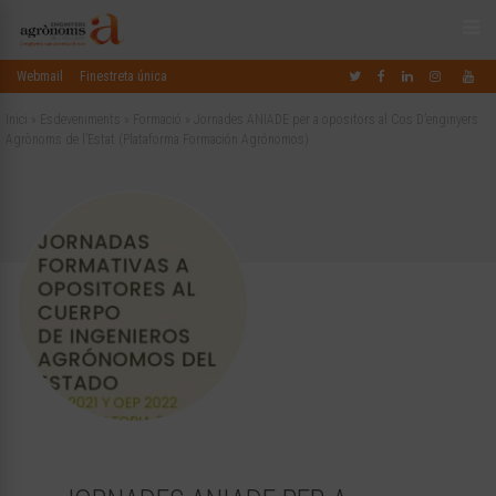
Webmail
Finestreta única
Inici
»
Esdeveniments
»
Formació
»
Jornades ANIADE per a opositors al Cos D’enginyers
Agrònoms de l’Estat (Plataforma Formación Agrónomos)