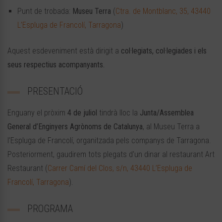
Punt de trobada:
Museu Terra
(
Ctra. de Montblanc, 35, 43440
L’Espluga de Francolí, Tarragona
)
Aquest esdeveniment està dirigit a
col·legiats, col·legiades i els
seus respectius acompanyants.
PRESENTACIÓ
Enguany el pròxim
4 de juliol
tindrà lloc la
Junta/Assemblea
General d’Enginyers Agrònoms de Catalunya
, al Museu Terra a
l’Espluga de Francolí, organitzada pels companys de Tarragona.
Posteriorment, gaudirem tots plegats d’un dinar al restaurant Art
Restaurant (
Carrer Camí del Clos, s/n, 43440 L’Espluga de
Francolí, Tarragona
).
PROGRAMA