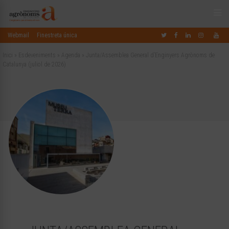
Webmail
Finestreta única
Inici
»
Esdeveniments
»
Agenda
»
Junta/Assemblea General d’Enginyers Agrònoms de
Catalunya (juliol de 2026)