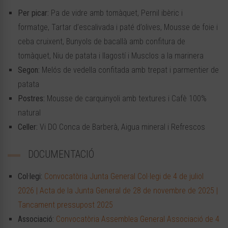
Per picar:
Pa de vidre amb tomàquet, Pernil ibèric i
formatge, Tartar d’escalivada i paté d’olives, Mousse de foie i
ceba cruixent, Bunyols de bacallà amb confitura de
tomàquet, Niu de patata i llagostí i Musclos a la marinera
Segon:
Melós de vedella confitada amb trepat i parmentier de
patata
Postres:
Mousse de carquinyoli amb textures i Cafè 100%
natural
Celler:
Vi DO Conca de Barberà, Aigua mineral i Refrescos
DOCUMENTACIÓ
Col·legi:
Convocatòria Junta General Col·legi de 4 de juliol
2026 | Acta de la Junta General de 28 de novembre de 2025 |
Tancament pressupost 2025
Associació:
Convocatòria Assemblea General Associació de 4