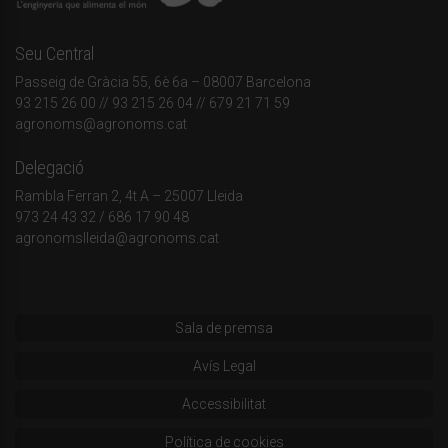
Seu Central
Passeig de Gràcia 55, 6è 6a – 08007 Barcelona
93 215 26 00
// 93 215 26 04 // 679 21 71 59
agronoms@agronoms.cat
Delegació
Rambla Ferran 2, 4t A – 25007 Lleida
973 24 43 32
/
686 17 90 48
agronomslleida@agronoms.cat
Sala de premsa
Avís Legal
Accessibilitat
Política de cookies