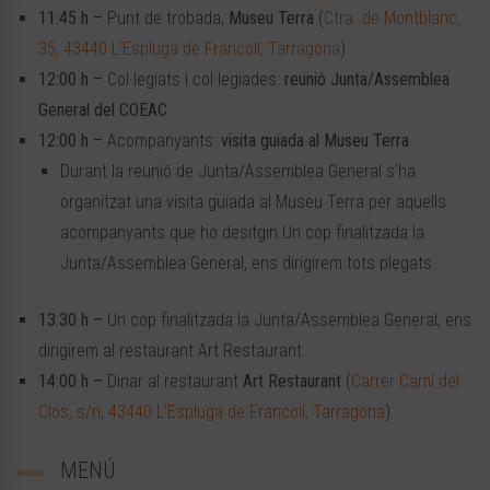
11:45 h –
Punt de trobada,
Museu Terra
(
Ctra. de Montblanc,
35, 43440 L’Espluga de Francolí, Tarragona
)
12:00 h –
Col·legiats i col·legiades:
reunió Junta/Assemblea
General del COEAC
12:00 h –
Acompanyants:
visita guiada al Museu Terra
Durant la reunió de Junta/Assemblea General s’ha
organitzat una visita guiada al Museu Terra per aquells
acompanyants que ho desitgin.Un cop finalitzada la
Junta/Assemblea General, ens dirigirem tots plegats.
13:30 h –
Un cop finalitzada la Junta/Assemblea General, ens
dirigirem al restaurant Art Restaurant.
14:00 h –
Dinar al restaurant
Art Restaurant
(
Carrer Camí del
Clos, s/n, 43440 L’Espluga de Francolí, Tarragona
)
MENÚ