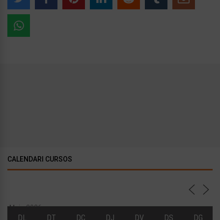
CALENDARI CURSOS
Maig 2026
DL
DT
DC
DJ
DV
DS
DG