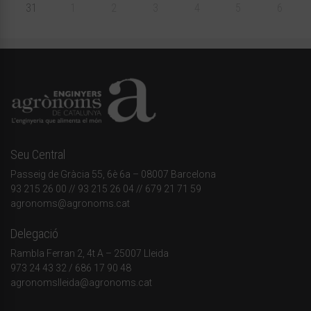
31
1
2
3
4
5
6
Seu Central
Passeig de Gràcia 55, 6è 6a – 08007 Barcelona
93 215 26 00
// 93 215 26 04 // 679 21 71 59
agronoms@agronoms.cat
Delegació
Rambla Ferran 2, 4t A – 25007 Lleida
973 24 43 32
/
686 17 90 48
agronomslleida@agronoms.cat