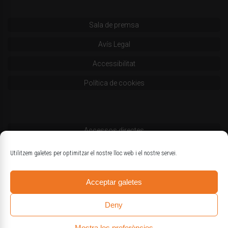
Sala de premsa
Avís Legal
Accessibilitat
Política de cookies
Accessos directes
Codi deontològic
Utilitzem galetes per optimitzar el nostre lloc web i el nostre servei.
Estatuts
Acceptar galetes
Logotips oficials
Deny
Mostra les preferències