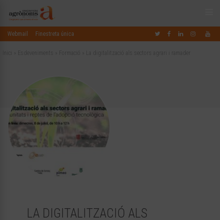
Webmail
Finestreta única
Inici
»
Esdeveniments
»
Formació
»
La digitalització als sectors agrari i ramader
LA DIGITALITZACIÓ ALS