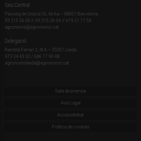
Seu Central
Passeig de Gràcia 55, 6è 6a – 08007 Barcelona
93 215 26 00
// 93 215 26 04 // 679 21 71 59
agronoms@agronoms.cat
Delegació
Rambla Ferran 2, 4t A – 25007 Lleida
973 24 43 32
/
686 17 90 48
agronomslleida@agronoms.cat
Sala de premsa
Avís Legal
Accessibilitat
Política de cookies