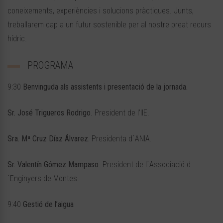
coneixements, experiències i solucions pràctiques. Junts,
treballarem cap a un futur sostenible per al nostre preat recurs
hídric.
PROGRAMA
9:30
Benvinguda als assistents i presentació de la jornada.
Sr. José Trigueros Rodrigo
. President de l’IIE.
Sra. Mª Cruz Díaz Álvarez.
Presidenta d´ANIA.
Sr. Valentín Gómez Mampaso
. President de l´Associació d
´Enginyers de Montes.
9:40
Gestió de l’aigua