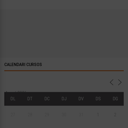
CALENDARI CURSOS
Agost 2026
DL
DT
DC
DJ
DV
DS
DG
27
28
29
30
31
1
2