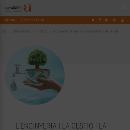
Webmail
Finestreta única
Inici
»
Esdeveniments
»
Formació
»
L’enginyeria i la gestió i la conservació de l’aigua
L’ENGINYERIA I LA GESTIÓ I LA