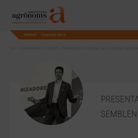
Webmail
Finestreta única
Inici
»
Esdeveniments
»
Formació
»
Presentacions d’enginyer que no semblen d’enginy
PRESENTA
SEMBLEN