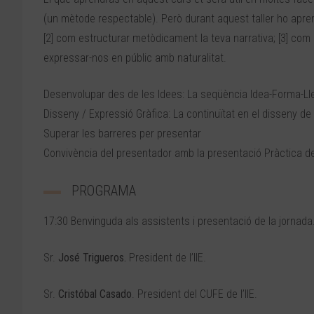
(un mètode respectable). Però durant aquest taller ho apre
[2] com estructurar metòdicament la teva narrativa; [3] co
expressar-nos en públic amb naturalitat.
Desenvolupar des de les Idees: La seqüència Idea-Forma-Ll
Disseny / Expressió Gràfica: La continuïtat en el disseny 
Superar les barreres per presentar
Convivència del presentador amb la presentació Pràctica de 
PROGRAMA
17:30 Benvinguda als assistents i presentació de la jornada
Sr.
José Trigueros.
President de l’IIE.
Sr.
Cristóbal Casado
. President del CUFE de l’IIE.