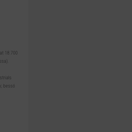
iat 18.700
ssa).
strials
y; bessó