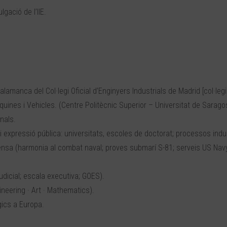
gació de l’IIE.
Salamanca del Col·legi Oficial d’Enginyers Industrials de Madrid [col·leg
àquines i Vehicles. (Centre Politècnic Superior – Universitat de Sarago
nals.
i expressió pública: universitats, escoles de doctorat; processos indu
fensa (harmonia al combat naval; proves submarí S-81; serveis US Nav
udicial; escala executiva; GOES).
eering · Art · Mathematics).
gics a Europa.