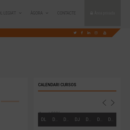
L·LEGIA’T
ÀGORA
CONTACTE
Àrea privada
CALENDARI CURSOS
Agost 2026
DL
DT
DC
DJ
DV
DS
DG