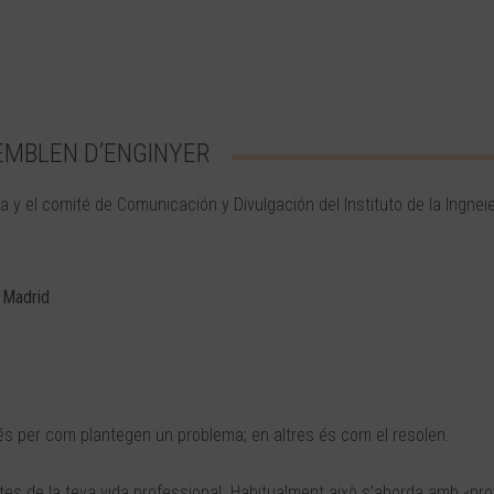
EMBLEN D’ENGINYER
 y el comité de Comunicación y Divulgación del Instituto de la Ingneie
Madrid
 és per com plantegen un problema; en altres és com el resolen.
tes de la teva vida professional. Habitualment això s’aborda amb «prov