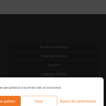
Accessos directes
Codi deontològic
Estatuts
Logotips oficials
tes per optimitzar el nostre lloc web i el nostre servei.
ar galetes
Deny
Mostra les preferències