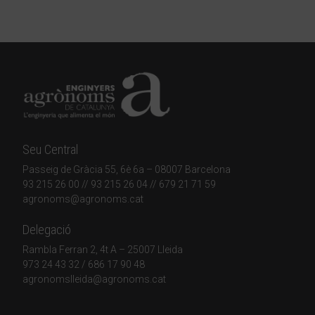
Seu Central
Passeig de Gràcia 55, 6è 6a – 08007 Barcelona
93 215 26 00
// 93 215 26 04 // 679 21 71 59
agronoms@agronoms.cat
Delegació
Rambla Ferran 2, 4t A – 25007 Lleida
973 24 43 32
/
686 17 90 48
agronomslleida@agronoms.cat