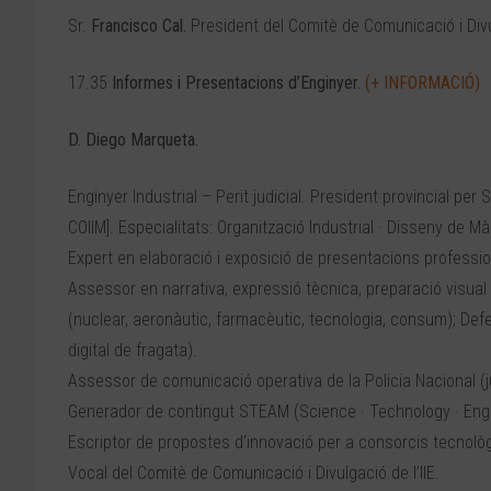
Sr.
Francisco Cal.
President del Comitè de Comunicació i Divul
17.35
Informes i Presentacions d’Enginyer.
(+ INFORMACIÓ)
D. Diego Marqueta.
Enginyer Industrial – Perit judicial. President provincial per 
COIIM]. Especialitats: Organització Industrial · Disseny de M
Expert en elaboració i exposició de presentacions professio
Assessor en narrativa, expressió tècnica, preparació visual 
(nuclear, aeronàutic, farmacèutic, tecnologia, consum); De
digital de fragata).
Assessor de comunicació operativa de la Policia Nacional (j
Generador de contingut STEAM (Science · Technology · Engin
Escriptor de propostes d’innovació per a consorcis tecnolò
Vocal del Comitè de Comunicació i Divulgació de l’IIE.