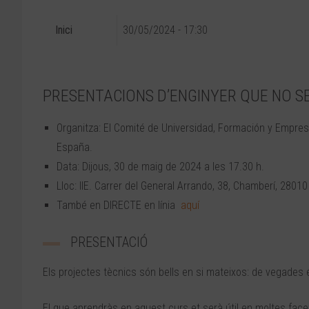
Inici
30/05/2024 - 17:30
PRESENTACIONS D’ENGINYER QUE NO S
Organitza: El Comité de Universidad, Formación y Empresa
España.
Data: Dijous, 30 de maig de 2024 a les 17.30 h.
Lloc: IIE. Carrer del General Arrando, 38, Chamberí, 28010
També en DIRECTE en línia
aquí
PRESENTACIÓ
Els projectes tècnics són bells en si mateixos: de vegades
El que aprendràs en aquest curs et serà útil en moltes face