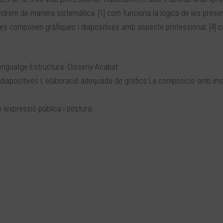
ndrem de manera sistemàtica: [1] com funciona la lògica de les prese
m es componen gràfiques i diapositives amb aspecte professional; [4] 
enguatge-Estructura -Disseny-Acabat
de diapositives L’elaboració adequada de gràfics La composició amb im
lexpressió pública i postura.
.