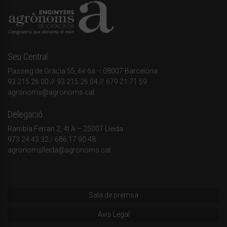
Seu Central
Passeig de Gràcia 55, 6è 6a – 08007 Barcelona
93 215 26 00
// 93 215 26 04 // 679 21 71 59
agronoms@agronoms.cat
Delegació
Rambla Ferran 2, 4t A – 25007 Lleida
973 24 43 32
/
686 17 90 48
agronomslleida@agronoms.cat
Sala de premsa
Avís Legal