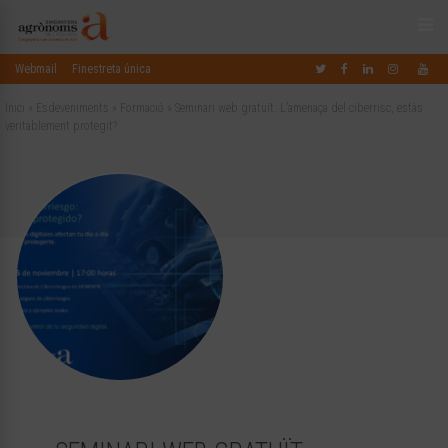
Webmail
Finestreta única
Inici
»
Esdeveniments
»
Formació
»
Seminari web gratuït. L’amenaça del ciberrisc, estàs
veritablement protegit?