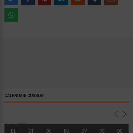
CALENDARI CURSOS
Agost 2026
DL
DT
DC
DJ
DV
DS
DG