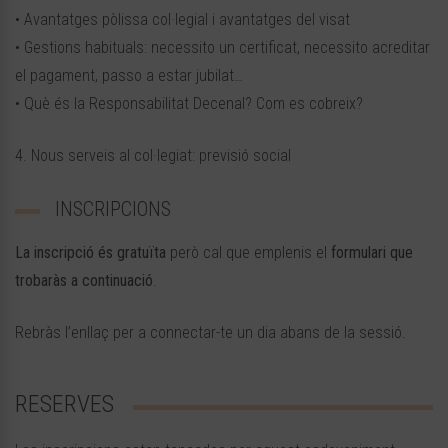
• Avantatges pòlissa col·legial i avantatges del visat
• Gestions habituals: necessito un certificat, necessito acreditar
el pagament, passo a estar jubilat…
• Què és la Responsabilitat Decenal? Com es cobreix?
4. Nous serveis al col·legiat: previsió social
INSCRIPCIONS
La inscripció és gratuïta
però cal que emplenis el
formulari que
trobaràs a continuació
.
Rebràs l’enllaç per a connectar-te un dia abans de la sessió.
RESERVES