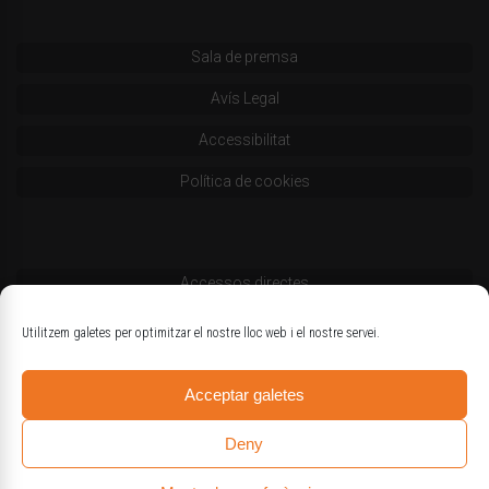
Sala de premsa
Avís Legal
Accessibilitat
Política de cookies
Accessos directes
Codi deontològic
Utilitzem galetes per optimitzar el nostre lloc web i el nostre servei.
Estatuts
Acceptar galetes
Logotips oficials
Deny