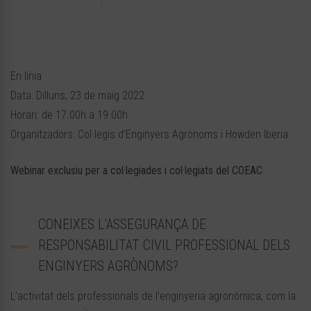
En línia
Data: Dilluns, 23 de maig 2022
Horari: de 17.00h a 19.00h
Organitzadors: Col·legis d’Enginyers Agrònoms i Howden Iberia
Webinar exclusiu per a col·legiades i col·legiats del COEAC
CONEIXES L’ASSEGURANÇA DE
RESPONSABILITAT CIVIL PROFESSIONAL DELS
ENGINYERS AGRÒNOMS?
L’activitat dels professionals de l’enginyeria agronòmica, com la