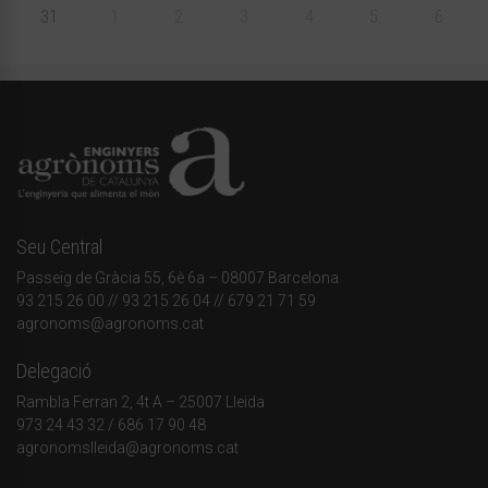
31
1
2
3
4
5
6
Seu Central
Passeig de Gràcia 55, 6è 6a – 08007 Barcelona
93 215 26 00
// 93 215 26 04 // 679 21 71 59
agronoms@agronoms.cat
Delegació
Rambla Ferran 2, 4t A – 25007 Lleida
973 24 43 32
/
686 17 90 48
agronomslleida@agronoms.cat