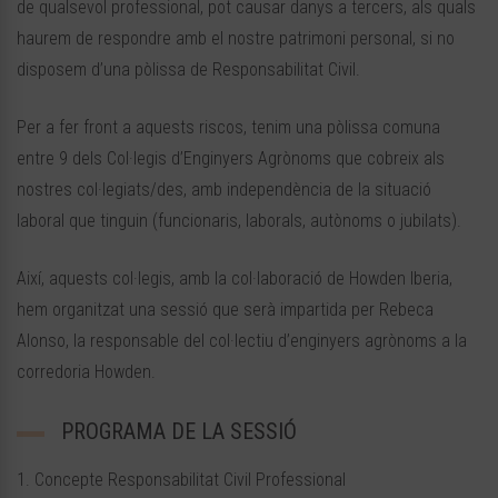
de qualsevol professional, pot causar danys a tercers, als quals
haurem de respondre amb el nostre patrimoni personal, si no
disposem d’una pòlissa de Responsabilitat Civil.
Per a fer front a aquests riscos, tenim una pòlissa comuna
entre 9 dels Col·legis d’Enginyers Agrònoms que cobreix als
nostres col·legiats/des, amb independència de la situació
laboral que tinguin (funcionaris, laborals, autònoms o jubilats).
Així, aquests col·legis, amb la col·laboració de Howden Iberia,
hem organitzat una sessió que serà impartida per Rebeca
Alonso, la responsable del col·lectiu d’enginyers agrònoms a la
corredoria Howden.
PROGRAMA DE LA SESSIÓ
1. Concepte Responsabilitat Civil Professional