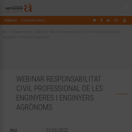
Webmail
Finestreta única
Inici
»
Esdeveniments
»
Agenda
»
Webinar Responsabilitat Civil Professional de les
Enginyeres i Enginyers Agrònoms
WEBINAR RESPONSABILITAT
CIVIL PROFESSIONAL DE LES
ENGINYERES I ENGINYERS
AGRÒNOMS
Inici
23/05/2022