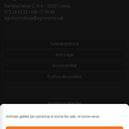
Rambla Ferran 2, 4t A – 25007 Lleida
973 24 43 32
/
686 17 90 48
agronomslleida@agronoms.cat
Sala de premsa
Avís Legal
Accessibilitat
Política de cookies
Accessos directes
Codi deontològic
Utilitzem galetes per optimitzar el nostre lloc web i el nostre servei.
Estatuts