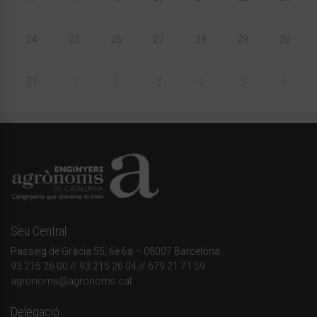
24
25
26
27
28
29
30
31
1
2
3
4
5
6
Seu Central
Passeig de Gràcia 55, 6è 6a – 08007 Barcelona
93 215 26 00
// 93 215 26 04 // 679 21 71 59
agronoms@agronoms.cat
Delegació