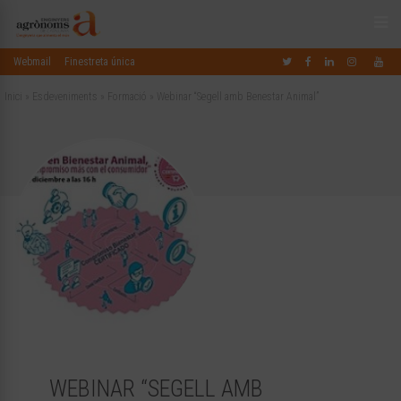
Webmail
Finestreta única
Inici
»
Esdeveniments
»
Formació
»
Webinar “Segell amb Benestar Animal”
WEBINAR “SEGELL AMB