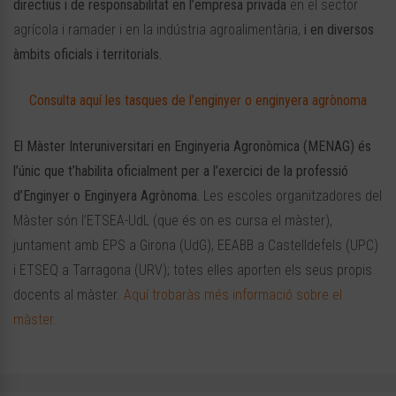
directius i de responsabilitat
en l’empresa privada
en el sector
agrícola i ramader i en la indústria agroalimentària,
i en diversos
àmbits oficials i territorials.
Consulta aquí les tasques de l’enginyer o enginyera agrònoma
El Màster Interuniversitari en Enginyeria Agronòmica (MENAG)
és
l’únic que
t’habilita oficialment per a l’exercici de la professió
d’Enginyer o Enginyera Agrònoma.
Les escoles organitzadores del
Màster són l’ETSEA-UdL (que és on es cursa el màster),
juntament amb EPS a Girona (UdG), EEABB a Castelldefels (UPC)
i ETSEQ a Tarragona (URV); totes elles aporten els seus propis
docents al màster.
Aquí trobaràs més informació sobre el
màster.