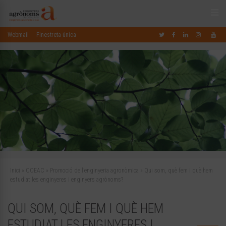
Webmail
Finestreta única
Inici
»
COEAC
»
Promoció de l’enginyeria agronòmica
»
Qui som, què fem i què hem
estudiat les enginyeres i enginyers agrònoms?
QUI SOM, QUÈ FEM I QUÈ HEM
ESTUDIAT LES ENGINYERES I