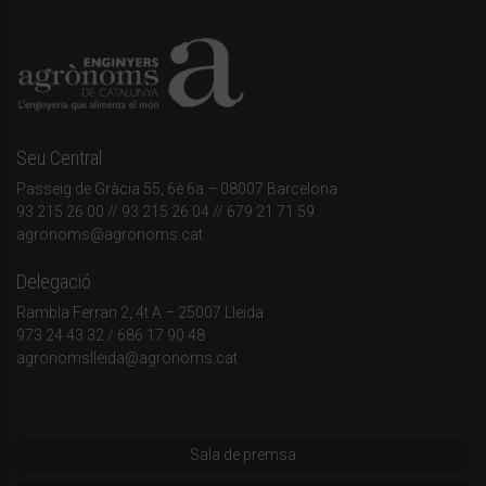
Seu Central
Passeig de Gràcia 55, 6è 6a – 08007 Barcelona
93 215 26 00
// 93 215 26 04 // 679 21 71 59
agronoms@agronoms.cat
Delegació
Rambla Ferran 2, 4t A – 25007 Lleida
973 24 43 32
/
686 17 90 48
agronomslleida@agronoms.cat
Sala de premsa