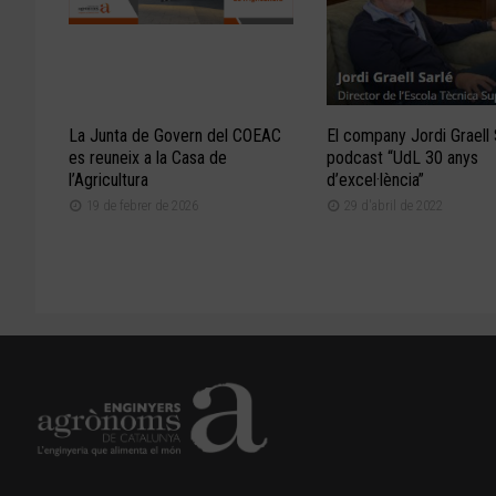
La Junta de Govern del COEAC
El company Jordi Graell 
es reuneix a la Casa de
podcast “UdL 30 anys
l’Agricultura
d’excel·lència”
19 de febrer de 2026
29 d'abril de 2022