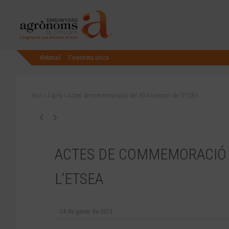
Webmail
Finestreta única
Inici
»
Àgora
»
Actes de commemoració del 40 Aniversari de l’ETSEA
ACTES DE COMMEMORACIÓ D
L’ETSEA
24 de gener de 2013