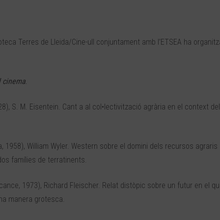
teca Terres de Lleida/Cine-ull conjuntament amb l’ETSEA ha organitz
al cinema
.
8), S. M. Eisentein. Cant a al col•lectivització agrària en el context de
 1958), William Wyler. Western sobre el domini dels recursos agraris 
dos famílies de terratinents.
ance, 1973), Richard Fleischer. Relat distòpic sobre un futur en el q
una manera grotesca.