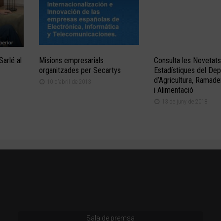
Sarlé al
Misions empresarials
Consulta les Novetats
organitzades per Secartys
Estadístiques del De
d’Agricultura, Ramade
10 d'abril de 2013
i Alimentació
13 de juny de 2018
Sala de premsa