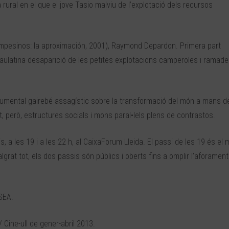
ural en el que el jove Tasio malviu de l’explotació dels recursos
ampesinos: la aproximación, 2001), Raymond Depardon. Primera part
paulatina desaparició de les petites explotacions camperoles i ramad
umental gairebé assagístic sobre la transformació del món a mans d
t, però, estructures socials i mons paral•lels plens de contrastos.
s, a les 19 i a les 22 h, al CaixaForum Lleida. El passi de les 19 és el
rat tot, els dos passis són públics i oberts fins a omplir l’aforament
TSEA.
 Cine-ull de gener-abril 2013.