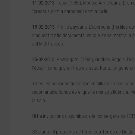
11-02-2013:
Tasio (1985), Montxo Armendàriz. Drama r
forestals com a carboner i com a furtiu.
18-02-2013:
Profils paysans: L’approche (Perfiles c
d’aquest tríptic documental en que se’ns mostra la 
del Midi francès .
25-02-2013:
Powaqqatsi (1988), Godfrey Reggio. Doc
l’ésser humà que en treu els seus fruits, tot generan
Totes les sessions tidran lloc en dilluns en dos passi
recomanable doncs és el que té menys afluència. Malg
la sala.
Hi ha invitacions disponibles a la consergeria de l’E
S’adjunta el programa de Filmoteca Terres de Lleida /