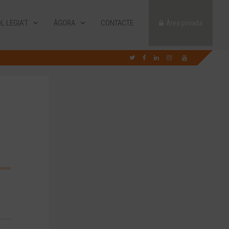
L·LEGIA’T
ÀGORA
CONTACTE
Àrea privada