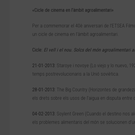
«Cicle de cinema en l’àmbit agroalimentari»
Per a commemorar el 40è aniversari de l’ETSEA Filmo
un cicle de cinema en l’àmbit agroalimentari.
Cicle:
El vell i el nou. Solcs del món agroalimentari 
21-01-2013:
Staroye i novoye (Lo viejo y lo nuevo, 192
temps postrevolucionaris a la Unió soviètica.
28-01-2013:
The Big Country (Horizontes de grandeza,
els drets sobre els usos de l’aigua en disputa entre 
04-02-2013:
Soylent Green (Cuando el destino nos alc
els problemes alimentaris del món se solucionen d’