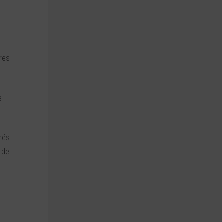
eres
e
 més
 de