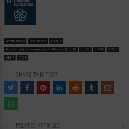
Administració
Ecosistemes
Energia
Fons Europeu de Desenvolupament Regional (FEDER)
ODS 11
ODS 15
ODS 17
ODS 7
ODS 8
SHARE THIS POST
RELATED ARTICLES