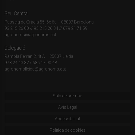
Seu Central
Passeig de Gràcia 55, 6è 6a – 08007 Barcelona
93 215 26 00
// 93 215 26 04 // 679 21 71 59
agronoms@agronoms.cat
Delegació
Rambla Ferran 2, 4t A – 25007 Lleida
973 24 43 32
/
686 17 90 48
agronomslleida@agronoms.cat
Sala de premsa
Avís Legal
Accessibilitat
Política de cookies