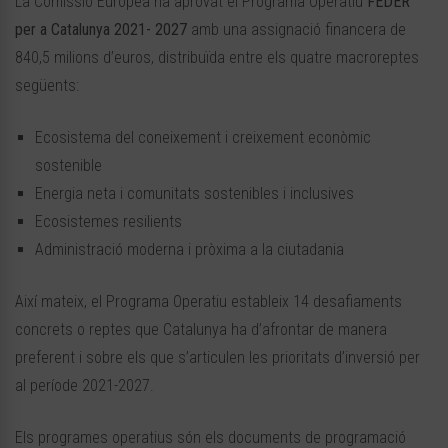
La Comissió Europea ha aprovat el Programa Operatiu
FEDER
per a Catalunya 2021- 2027
amb una assignació financera de
840,5 milions d’euros, distribuïda entre els quatre macroreptes
següents:
Ecosistema del coneixement i creixement econòmic
sostenible
Energia neta i comunitats sostenibles i inclusives
Ecosistemes resilients
Administració moderna i pròxima a la ciutadania
Així mateix, el Programa Operatiu estableix 14 desafiaments
concrets o reptes que Catalunya ha d’afrontar de manera
preferent i sobre els que s’articulen les prioritats d’inversió per
al període 2021-2027.
Els programes operatius són els documents de programació