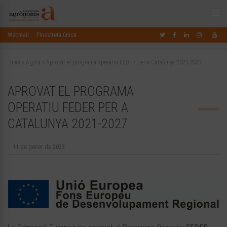
Webmail
Finestreta única
Inici
»
Àgora
»
Aprovat el programa operatiu FEDER per a Catalunya 2021-2027
APROVAT EL PROGRAMA
OPERATIU FEDER PER A
CATALUNYA 2021-2027
11 de gener de 2023