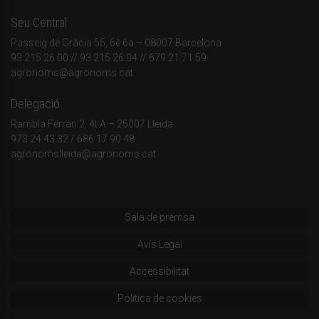
Seu Central
Passeig de Gràcia 55, 6è 6a – 08007 Barcelona
93 215 26 00
// 93 215 26 04 // 679 21 71 59
agronoms@agronoms.cat
Delegació
Rambla Ferran 2, 4t A – 25007 Lleida
973 24 43 32
/
686 17 90 48
agronomslleida@agronoms.cat
Sala de premsa
Avís Legal
Accessibilitat
Política de cookies