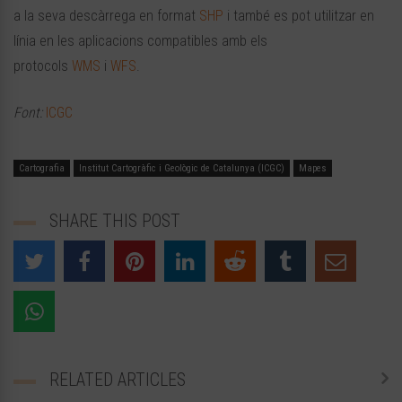
a la seva descàrrega en format
SHP
i també es pot utilitzar en
línia en les aplicacions compatibles amb els
protocols
WMS
i
WFS
.
Font:
ICGC
Cartografia
Institut Cartogràfic i Geològic de Catalunya (ICGC)
Mapes
SHARE THIS POST
RELATED ARTICLES