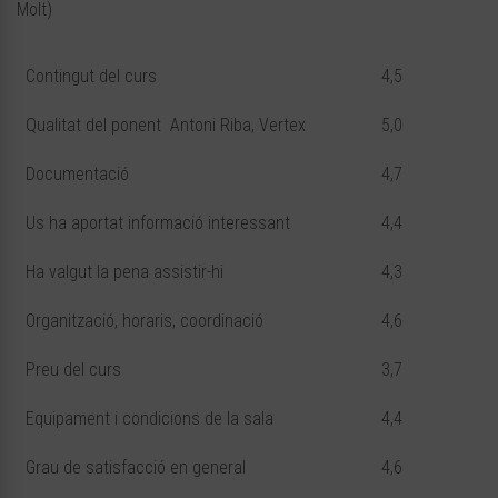
Molt)
Contingut del curs
4,5
Qualitat del ponent Antoni Riba, Vertex
5,0
Documentació
4,7
Us ha aportat informació interessant
4,4
Ha valgut la pena assistir-hi
4,3
Organització, horaris, coordinació
4,6
Preu del curs
3,7
Equipament i condicions de la sala
4,4
Grau de satisfacció en general
4,6