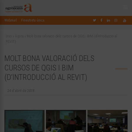
Webmail
Finestreta única
Inici
»
Àgora
»
Molt bona valoració dels cursos de QGIS i BIM (d’introducció al
REVIT)
MOLT BONA VALORACIÓ DELS
CURSOS DE QGIS I BIM
(D’INTRODUCCIÓ AL REVIT)
24 d'abril de 2018