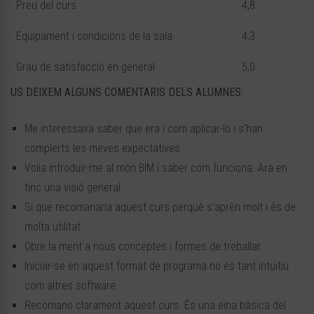
Preu del curs
4,8
Equipament i condicions de la sala
4,3
Grau de satisfacció en general
5,0
US DEIXEM ALGUNS COMENTARIS DELS ALUMNES:
Me interessava saber que era i com aplicar-lo i s’han
complerts les meves expectatives.
Volia introduir-me al món BIM i saber com funciona. Ara en
tinc una visió general.
Si que recomanaria aquest curs perquè s’aprèn molt i és de
molta utilitat.
Obre la ment a nous conceptes i formes de treballar.
Iniciar-se en aquest format de programa no és tant intuïtiu
com altres software.
Recomano clarament aquest curs. És una eina bàsica del