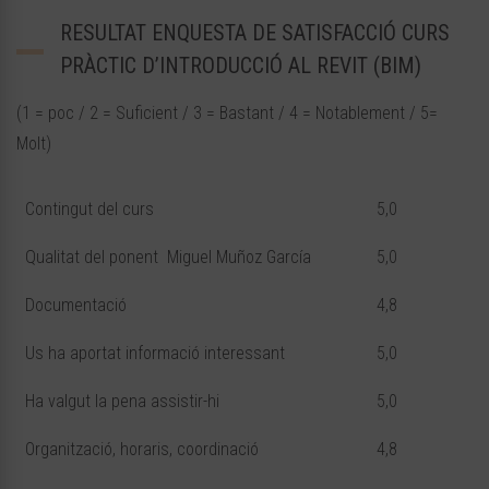
RESULTAT ENQUESTA DE SATISFACCIÓ CURS
PRÀCTIC D’INTRODUCCIÓ AL REVIT (BIM)
(1 = poc / 2 = Suficient / 3 = Bastant / 4 = Notablement / 5=
Molt)
Contingut del curs
5,0
Qualitat del ponent Miguel Muñoz García
5,0
Documentació
4,8
Us ha aportat informació interessant
5,0
Ha valgut la pena assistir-hi
5,0
Organització, horaris, coordinació
4,8