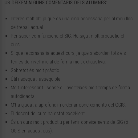
US DEIXEM ALGUNS COMENTARIS DELS ALUMNES:
Interès molt alt, ja que és una eina necessària per al meu lloc
de treball actual.
Per saber com funciona el SIG. Ha sigut molt productiu el
curs.
Si que recomanaria aquest curs, ja que s’aborden tots els
temes de nivell inicial de forma molt exhaustiva.
Sobretot és molt pràctic.
Útil i adequat, assequible.
Molt interessant i sense ell inverteixes molt temps de forma
autodidacta.
M’ha ajudat a aprofundir i ordenar coneixements del QGIS.
El docent del curs ha estat excel·lent.
És un curs molt productiu per tenir coneixements de SIG (ó
QGIS en aquest cas).