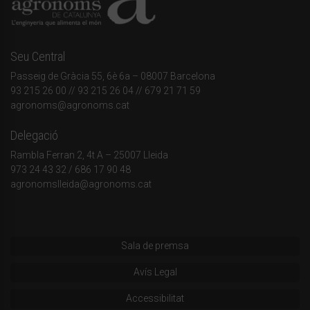
Seu Central
Passeig de Gràcia 55, 6è 6a – 08007 Barcelona
93 215 26 00
// 93 215 26 04 // 679 21 71 59
agronoms@agronoms.cat
Delegació
Rambla Ferran 2, 4t A – 25007 Lleida
973 24 43 32
/
686 17 90 48
agronomslleida@agronoms.cat
Sala de premsa
Avís Legal
Accessibilitat