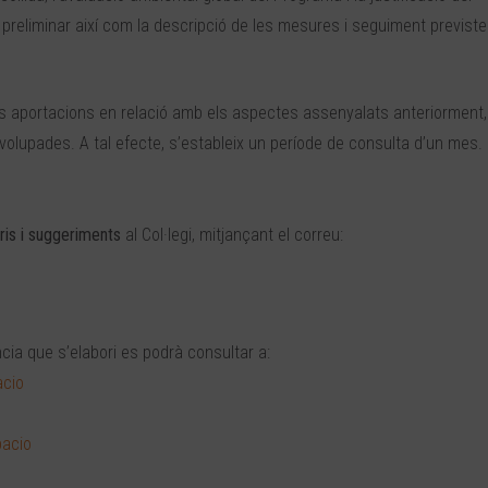
 preliminar així com la descripció de les mesures i seguiment previst
 aportacions en relació amb els aspectes assenyalats anteriorment,
volupades. A tal efecte, s’estableix un període de consulta d’un mes.
is i suggeriments
al Col·legi, mitjançant el correu:
ia que s’elabori es podrà consultar a:
acio
pacio