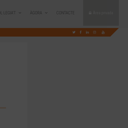
L·LEGIA’T
ÀGORA
CONTACTE
Àrea privada