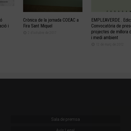
ió
Crònica de la jornada COEAC a
EMPLEAVERDE . Edic
ació i
Fira Sant Miquel
Convocatòria de pres
projectes de millora 
2 d'octubre de 2017
i medi ambient
12 de març de 2012
Sala de premsa
Avís Legal