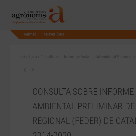
Webmail
Finestreta única
Inici
»
Àgora
»
Consulta sobre Informe de Sostenibilitat Ambiental Preliminar d
CONSULTA SOBRE INFORME 
AMBIENTAL PRELIMINAR DE
REGIONAL (FEDER) DE CATA
2014-2020.