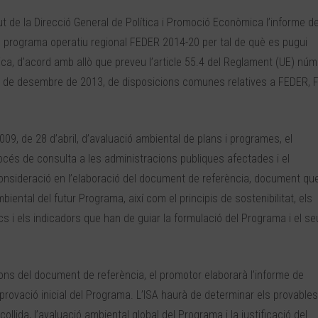
t de la Direcció General de Política i Promoció Econòmica l’informe d
del programa operatiu regional FEDER 2014-20 per tal de què es pugui
gica, d’acord amb allò que preveu l’article 55.4 del Reglament (UE) núm
7 de desembre de 2013, de disposicions comunes relatives a FEDER, 
2009, de 28 d’abril, d’avaluació ambiental de plans i programes, el
rocés de consulta a les administracions publiques afectades i el
 consideració en l’elaboració del document de referència, document qu
ambiental del futur Programa, així com el principis de sostenibilitat, els
cs i els indicadors que han de guiar la formulació del Programa i el se
ons del document de referència, el promotor elaborarà l’informe de
provació inicial del Programa. L’ISA haurà de determinar els provables
collida, l’avaluació ambiental global del Programa i la justificació del