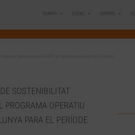
70 ANYS
COEAC
SERVEIS
CO
el Programa Operatiu regional (FEDER) de Catalunya para el període 2014-2020.
DE SOSTENIBILITAT
L PROGRAMA OPERATIU
LUNYA PARA EL PERÍODE