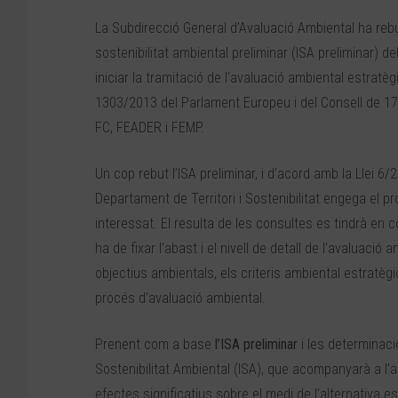
La Subdirecció General d’Avaluació Ambiental ha rebu
sostenibilitat ambiental preliminar (ISA preliminar) 
iniciar la tramitació de l’avaluació ambiental estratè
1303/2013 del Parlament Europeu i del Consell de 1
FC, FEADER i FEMP.
Un cop rebut l’ISA preliminar, i d’acord amb la Llei 6/
Departament de Territori i Sostenibilitat engega el p
interessat. El resulta de les consultes es tindrà en
ha de fixar l’abast i el nivell de detall de l’avaluació 
objectius ambientals, els criteris ambiental estratègi
procés d’avaluació ambiental.
Prenent com a base
l’ISA preliminar
i les determinaci
Sostenibilitat Ambiental (ISA), que acompanyarà a l’a
efectes significatius sobre el medi de l’alternativa es