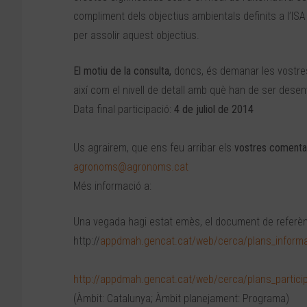
compliment dels objectius ambientals definits a l’ISA
per assolir aquest objectius.
El motiu de la consulta,
doncs, és demanar les vostres
així com el nivell de detall amb què han de ser desen
Data final participació:
4 de juliol de 2014
Us agrairem, que ens feu arribar els
vostres comentar
agronoms@agronoms.cat
Més informació a:
Una vegada hagi estat emès, el document de referènc
http://
appdmah.gencat.cat/web/cerca/plans_inform
http://appdmah.gencat.cat/web/cerca/plans_partici
(Àmbit: Catalunya; Àmbit planejament: Programa)