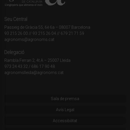
Seu Central
Passeig de Gràcia 55, 6è 6a – 08007 Barcelona
93 215 26 00
// 93 215 26 04 // 679 21 71 59
agronoms@agronoms.cat
Delegació
Rambla Ferran 2, 4t A – 25007 Lleida
973 24 43 32
/
686 17 90 48
agronomslleida@agronoms.cat
Sala de premsa
Avís Legal
Accessibilitat