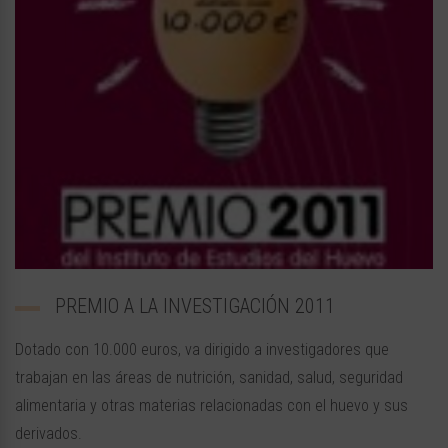
PREMIO A LA INVESTIGACIÓN 2011
Dotado con 10.000 euros, va dirigido a investigadores que
trabajan en las áreas de nutrición, sanidad, salud, seguridad
alimentaria y otras materias relacionadas con el huevo y sus
derivados.