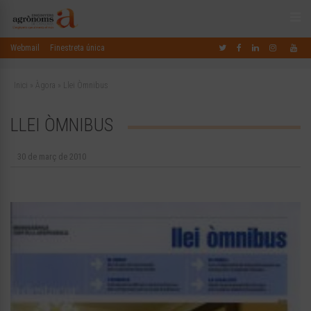
Webmail
Finestreta única
Inici
»
Àgora
»
Llei Òmnibus
LLEI ÒMNIBUS
30 de març de 2010