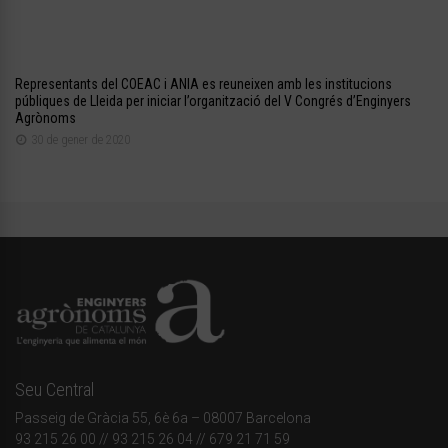
Representants del COEAC i ANIA es reuneixen amb les institucions
públiques de Lleida per iniciar l’organització del V Congrés d’Enginyers
Agrònoms
30 de gener de 2020
Seu Central
Passeig de Gràcia 55, 6è 6a – 08007 Barcelona
93 215 26 00
// 93 215 26 04 // 679 21 71 59