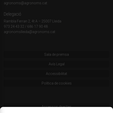
agronoms@agronoms.cat
Delegació
Rambla Ferran 2, 4t A – 25007 Lleida
973 24 43 32
/
686 17 90 48
agronomslleida@agronoms.cat
Sala de premsa
Avís Legal
Accessibilitat
Política de cookies
Accessos directes