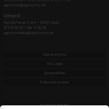
agronoms@agronoms.cat
Delegació
Rambla Ferran 2, 4t A – 25007 Lleida
973 24 43 32
/
686 17 90 48
agronomslleida@agronoms.cat
Sala de premsa
Avís Legal
Accessibilitat
Política de cookies
Accessos directes