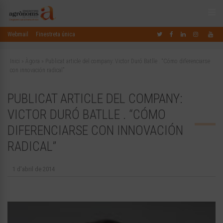
Webmail
Finestreta única
Inici
»
Àgora
»
Publicat article del company: Victor Duró Batlle . “Cómo diferenciarse
con innovación radical”
PUBLICAT ARTICLE DEL COMPANY:
VICTOR DURÓ BATLLE . “CÓMO
DIFERENCIARSE CON INNOVACIÓN
RADICAL”
1 d'abril de 2014