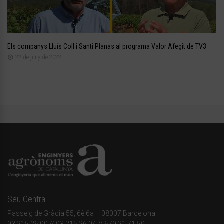
Els companys Lluís Coll i Santi Planas al programa Valor Afegit de TV3
22 de juny de 2022
Seu Central
Passeig de Gràcia 55, 6è 6a – 08007 Barcelona
93 215 26 00
// 93 215 26 04 // 679 21 71 59