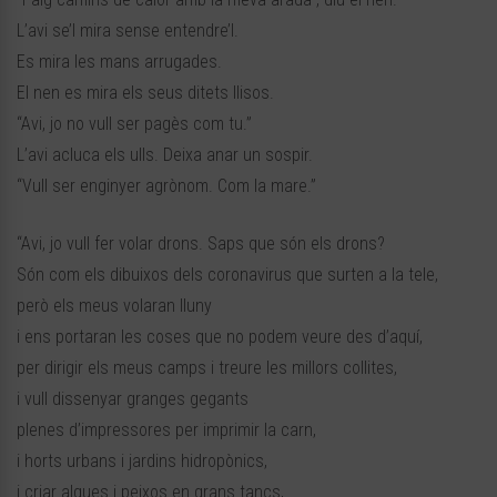
L’avi se’l mira sense entendre’l.
Es mira les mans arrugades.
El nen es mira els seus ditets llisos.
“Avi, jo no vull ser pagès com tu.”
L’avi acluca els ulls. Deixa anar un sospir.
“Vull ser enginyer agrònom. Com la mare.”
“Avi, jo vull fer volar drons. Saps que són els drons?
Són com els dibuixos dels coronavirus que surten a la tele,
però els meus volaran lluny
i ens portaran les coses que no podem veure des d’aquí,
per dirigir els meus camps i treure les millors collites,
i vull dissenyar granges gegants
plenes d’impressores per imprimir la carn,
i horts urbans i jardins hidropònics,
i criar algues i peixos en grans tancs,