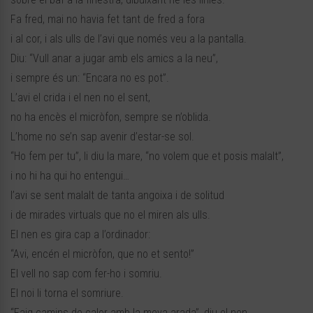
Fa fred, mai no havia fet tant de fred a fora
i al cor, i als ulls de l’avi que només veu a la pantalla.
Diu: “Vull anar a jugar amb els amics a la neu”,
i sempre és un: “Encara no es pot”.
L’avi el crida i el nen no el sent,
no ha encès el micròfon, sempre se n’oblida.
L’home no se’n sap avenir d’estar-se sol.
“Ho fem per tu”, li diu la mare, “no volem que et posis malalt”,
i no hi ha qui ho entengui…
l’avi se sent malalt de tanta angoixa i de solitud
i de mirades virtuals que no el miren als ulls.
El nen es gira cap a l’ordinador:
“Avi, encén el micròfon, que no et sento!”
El vell no sap com fer-ho i somriu.
El noi li torna el somriure.
“Faig camins de calor amb la meva arada”, diu el nen.