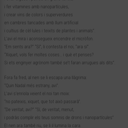
i fer vitamines amb nanopartícules,
i crear vins de colors i superverdures
en cambres tancades amb llum artificial
i cultius de cèl·lules i teixits de plantes i animals”.
L’avi el mira i aconsegueix encendre el micròfon.
“Em sents ara?” “Sí”, li contesta el noi, “ara sí”.
“Xiquet, vols fer moltes coses… i què et penses?
Si ets enginyer agrònom també se’t faran arrugues als dits”.
Fora fa fred, al nen se li escapa una llàgrima:
“Quin Nadal més estrany, avi”.
L’avi s’enriola veient el noi tan moix:
“no pateixis, xiquet, que tot això passarà”.
“De veritat, avi?” “Sí, de veritat, menut,
i podràs complir els teus somnis de drons i nanopartícules”
El nen ara també riu, se li il·lumina la cara.