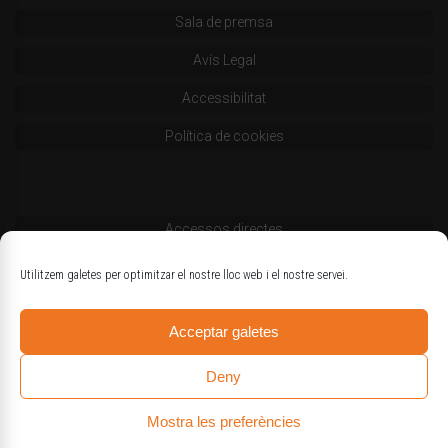
Sala de premsa
Avís Legal
Accessibilitat
Política de cookies
Accessos directes
Codi deontològic
Utilitzem galetes per optimitzar el nostre lloc web i el nostre servei.
Estatuts
Acceptar galetes
Logotips oficials
Deny
Mostra les preferències