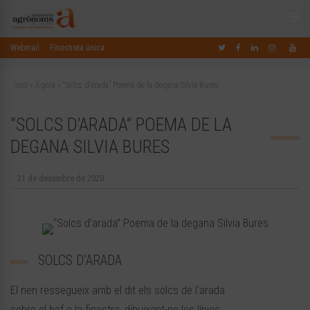
Webmail
Finestreta única
Inici
»
Àgora
»
“Solcs d’arada” Poema de la degana Silvia Bures
“SOLCS D’ARADA” POEMA DE LA
DEGANA SILVIA BURES
21 de desembre de 2020
SOLCS D’ARADA
El nen ressegueix amb el dit els solcs de l’arada
sobre el baf a la finestra, dibuixant-ne les línies.