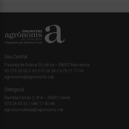
Seu Central
Passeig de Gràcia 55, 6è 6a – 08007 Barcelona
93 215 26 00
// 93 215 26 04 // 679 21 71 59
agronoms@agronoms.cat
Delegació
Rambla Ferran 2, 4t A – 25007 Lleida
973 24 43 32
/
686 17 90 48
agronomslleida@agronoms.cat