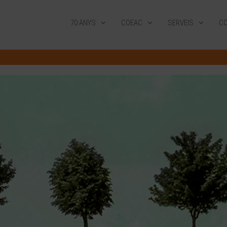
70 ANYS
COEAC
SERVEIS
CO