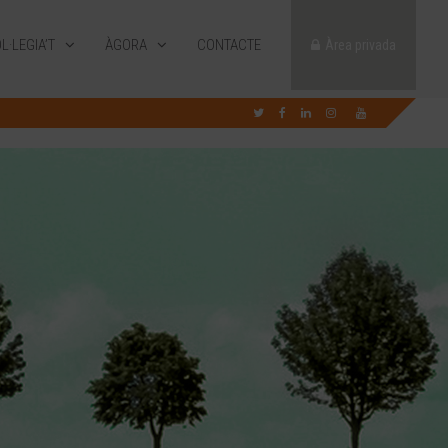
L·LEGIA’T
ÀGORA
CONTACTE
Àrea privada