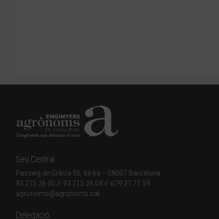
Seu Central
Passeig de Gràcia 55, 6è 6a – 08007 Barcelona
93 215 26 00
// 93 215 26 04 // 679 21 71 59
agronoms@agronoms.cat
Delegació