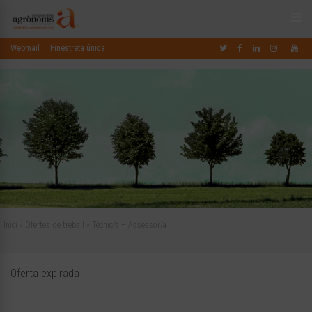
Webmail
Finestreta única
Inici
»
Ofertes de treball
»
Tècnic/a – Assessor/a
Oferta expirada