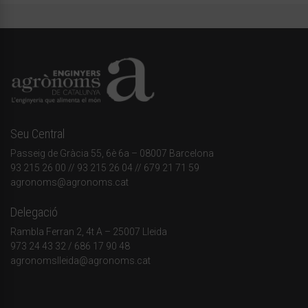
Seu Central
Passeig de Gràcia 55, 6è 6a – 08007 Barcelona
93 215 26 00
// 93 215 26 04 // 679 21 71 59
agronoms@agronoms.cat
Delegació
Rambla Ferran 2, 4t A – 25007 Lleida
973 24 43 32
/
686 17 90 48
agronomslleida@agronoms.cat