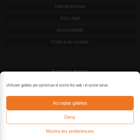
Sala de premsa
Avís Legal
Accessibilitat
Política de cookies
Accessos directes
Codi deontològic
Utilitzem galetes per optimitzar el nostre lloc web i el nostre servei.
Estatuts
Acceptar galetes
Logotips oficials
Deny
Mostra les preferències