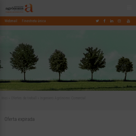
Webmail
Finestreta única
Inici
»
Ofertes de treball
»
Ingeniero Agrónomo Comercial
Oferta expirada