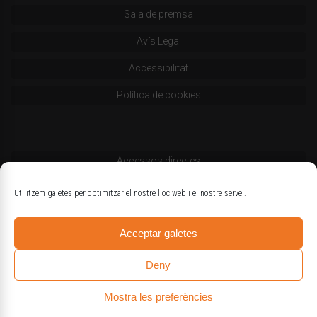
Sala de premsa
Avís Legal
Accessibilitat
Política de cookies
Accessos directes
Codi deontològic
Utilitzem galetes per optimitzar el nostre lloc web i el nostre servei.
Estatuts
Acceptar galetes
Logotips oficials
Deny
Mostra les preferències