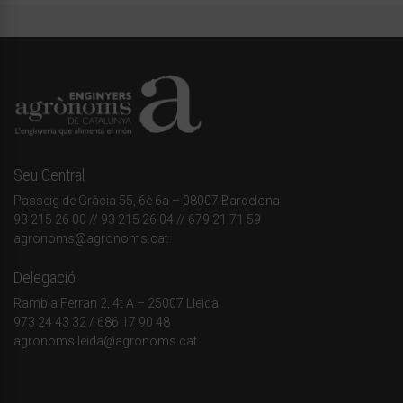
Seu Central
Passeig de Gràcia 55, 6è 6a – 08007 Barcelona
93 215 26 00
// 93 215 26 04 // 679 21 71 59
agronoms@agronoms.cat
Delegació
Rambla Ferran 2, 4t A – 25007 Lleida
973 24 43 32
/
686 17 90 48
agronomslleida@agronoms.cat