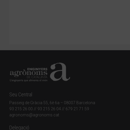
Seu Central
Passeig de Gràcia 55, 6è 6a – 08007 Barcelona
93 215 26 00
// 93 215 26 04 // 679 21 71 59
agronoms@agronoms.cat
Delegació