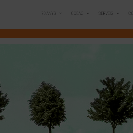
70 ANYS
COEAC
SERVEIS
CO