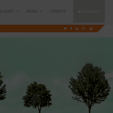
L·LEGIA’T
ÀGORA
CONTACTE
Àrea privada