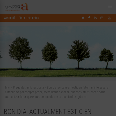
Webmail
Finestreta única
Inici
»
Preguntes amb resposta
»
Bon dia, actualment estic en l’atur i m’interessaria
establir-me per compte propi, necessitaria saber en què consisteix i com podria
capitalitzar l’atur que encara em queda per cobrar. Moltes gràcies
BON DIA, ACTUALMENT ESTIC EN