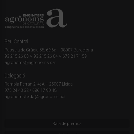
Seu Central
Passeig de Gràcia 55, 6è 6a – 08007 Barcelona
93 215 26 00
// 93 215 26 04 // 679 21 71 59
agronoms@agronoms.cat
Delegació
Rambla Ferran 2, 4t A – 25007 Lleida
973 24 43 32
/
686 17 90 48
agronomslleida@agronoms.cat
Sala de premsa