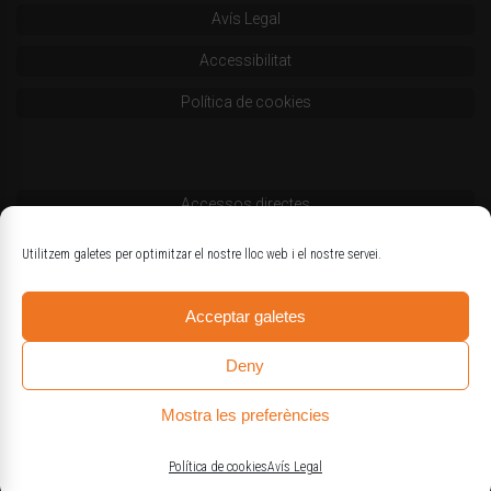
Avís Legal
Accessibilitat
Política de cookies
Accessos directes
Codi deontològic
Utilitzem galetes per optimitzar el nostre lloc web i el nostre servei.
Estatuts
Acceptar galetes
Logotips oficials
Deny
Mostra les preferències
© Col·legi d'Enginyers Agrònoms de Catalunya
Política de cookies
Avís Legal