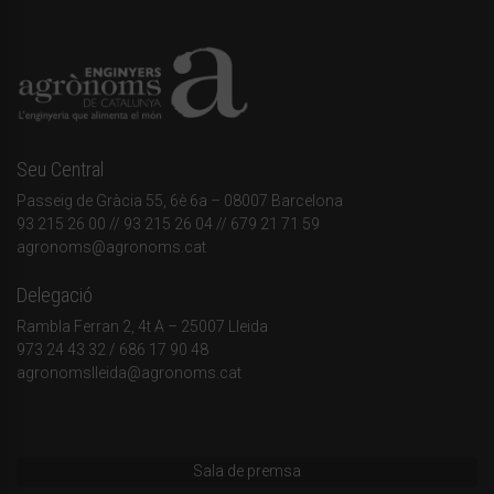
Seu Central
Passeig de Gràcia 55, 6è 6a – 08007 Barcelona
93 215 26 00
// 93 215 26 04 // 679 21 71 59
agronoms@agronoms.cat
Delegació
Rambla Ferran 2, 4t A – 25007 Lleida
973 24 43 32
/
686 17 90 48
agronomslleida@agronoms.cat
Sala de premsa