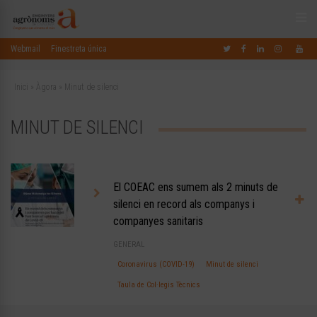
Webmail
Finestreta única
Inici
»
Àgora
»
Minut de silenci
MINUT DE SILENCI
El COEAC ens sumem als 2 minuts de
silenci en record als companys i
companyes sanitaris
GENERAL
Coronavirus (COVID-19)
Minut de silenci
Taula de Col·legis Tècnics