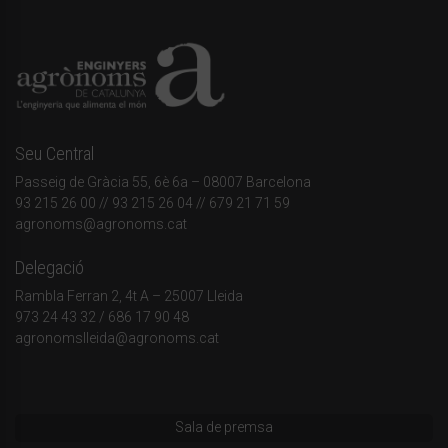
Seu Central
Passeig de Gràcia 55, 6è 6a – 08007 Barcelona
93 215 26 00
// 93 215 26 04 // 679 21 71 59
agronoms@agronoms.cat
Delegació
Rambla Ferran 2, 4t A – 25007 Lleida
973 24 43 32
/
686 17 90 48
agronomslleida@agronoms.cat
Sala de premsa