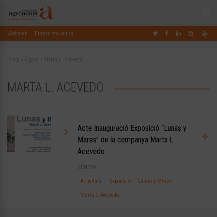
Webmail
Finestreta única
Inici
»
Àgora
»
Marta L. Acevedo
MARTA L. ACEVEDO
Acte Inauguració Exposició “Lunas y
Mares” de la companya Marta L.
Acevedo
GENERAL
Activitats
Exposició
Lunas y Mares
Marta L. Acevedo