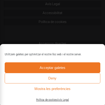
Avís Legal
Accessibilitat
Política de cookies
Accessos directes
Codi deontològic
Utilitzem galetes per optimitzar el nostre lloc web i el nostre servei.
Estatuts
Acceptar galetes
Logotips oficials
Deny
Mostra les preferències
© Col·legi d'Enginyers Agrònoms de Catalunya
Política de cookies
Avís Legal