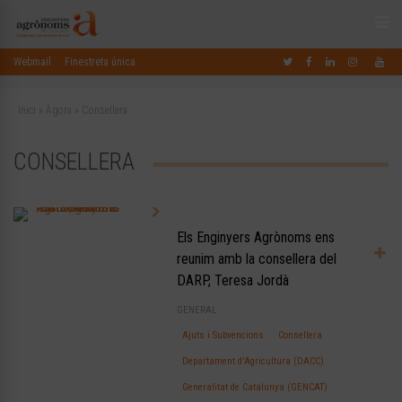
Webmail
Finestreta única
Inici
»
Àgora
»
Consellera
CONSELLERA
Els Enginyers Agrònoms ens
reunim amb la consellera del
DARP, Teresa Jordà
GENERAL
Ajuts i Subvencions
Consellera
Departament d'Agricultura (DACC)
Generalitat de Catalunya (GENCAT)