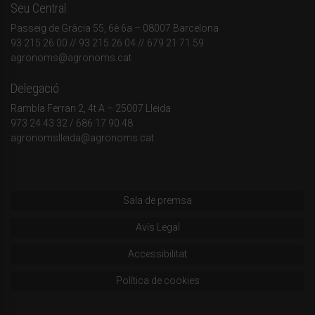
Seu Central
Passeig de Gràcia 55, 6è 6a – 08007 Barcelona
93 215 26 00
// 93 215 26 04 // 679 21 71 59
agronoms@agronoms.cat
Delegació
Rambla Ferran 2, 4t A – 25007 Lleida
973 24 43 32
/
686 17 90 48
agronomslleida@agronoms.cat
Sala de premsa
Avís Legal
Accessibilitat
Política de cookies