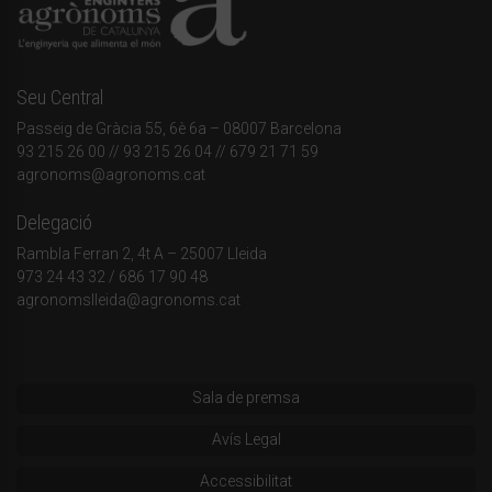
Seu Central
Passeig de Gràcia 55, 6è 6a – 08007 Barcelona
93 215 26 00
// 93 215 26 04 // 679 21 71 59
agronoms@agronoms.cat
Delegació
Rambla Ferran 2, 4t A – 25007 Lleida
973 24 43 32
/
686 17 90 48
agronomslleida@agronoms.cat
Sala de premsa
Avís Legal
Accessibilitat