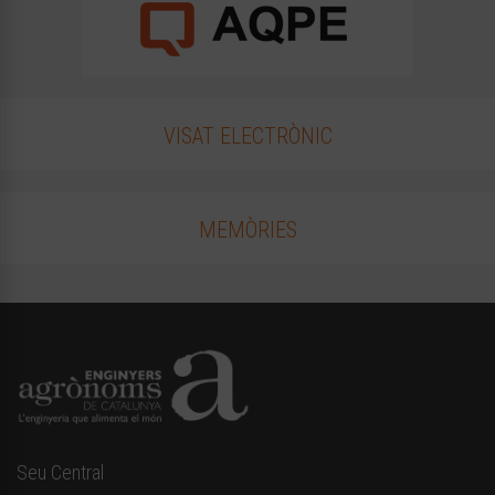
VISAT ELECTRÒNIC
MEMÒRIES
Seu Central