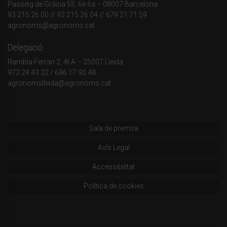
Passeig de Gràcia 55, 6è 6a – 08007 Barcelona
93 215 26 00
// 93 215 26 04 // 679 21 71 59
agronoms@agronoms.cat
Delegació
Rambla Ferran 2, 4t A – 25007 Lleida
973 24 43 32
/
686 17 90 48
agronomslleida@agronoms.cat
Sala de premsa
Avís Legal
Accessibilitat
Política de cookies