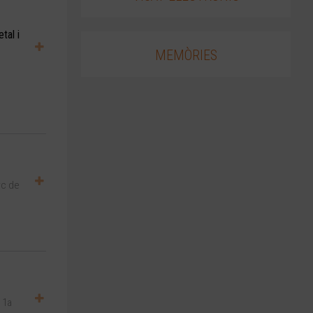
tal i
MEMÒRIES
rc de
 1a