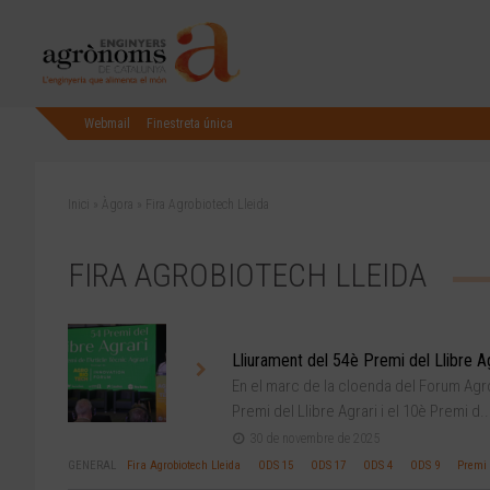
Webmail
Finestreta única
Inici
»
Àgora
»
Fira Agrobiotech Lleida
FIRA AGROBIOTECH LLEIDA
Lliurament del 54è Premi del Llibre Ag
En el marc de la cloenda del Forum Agrob
Premi del Llibre Agrari i el 10è Premi d..
30 de novembre de 2025
GENERAL
Fira Agrobiotech Lleida
ODS 15
ODS 17
ODS 4
ODS 9
Premi 