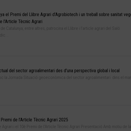
a el Premi del Llibre Agrari d’Agrobiotech i un treball sobre sanitat vege
 l’Article Tècnic Agrari
e Catalunya, entre altres, patrocina el Llibre i l’article agrari del Saló
ic...
tual del sector agroalimentari des d’una perspectiva global i local
lloc la Jornada Situació geoeconòmica del sector agroalimentari dins el ma
 Premi de l’Article Tècnic Agrari 2025
Agrari i el 10è Premi de l’Article Tècnic Agrari Presentació Amb motiu de la