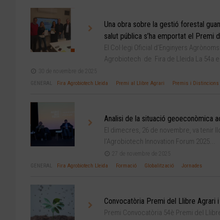
Una obra sobre la gestió forestal guany
salut pública s’ha emportat el Premi de
El Col·legi Oficial d’Enginyers Agrònoms d
Agrobiotech de Fira de Lleida La 54a ed
30 de novembre de 2025
GENERAL
Fira Agrobiotech Lleida
Premi al Llibre Agrari
Premis i Distincions
Analisi de la situació geoeconòmica ac
El dimecres, 26 de novembre, va tenir 
l’Agrobiotech Innovation Forum 2025...
27 de novembre de 2025
GENERAL
Fira Agrobiotech Lleida
Formació
Globalització
Jornades
Convocatòria Premi del Llibre Agrari i
Premi Convocatòria 54è Premi del Llibre 