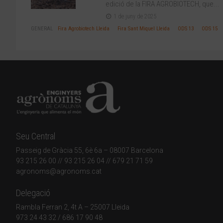
edició de la FIRA AGROBIOTECH, que...
1 de juny de 2025
GENERAL
Fira Agrobiotech Lleida
Fira Sant Miquel Lleida
ODS 13
ODS 15
Seu Central
Passeig de Gràcia 55, 6è 6a – 08007 Barcelona
93 215 26 00
// 93 215 26 04 // 679 21 71 59
agronoms@agronoms.cat
Delegació
Rambla Ferran 2, 4t A – 25007 Lleida
973 24 43 32
/
686 17 90 48