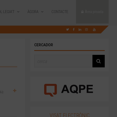
L·LEGIA’T
ÀGORA
CONTACTE
Àrea privada
CERCADOR
54è
VISAT ELECTRÒNIC