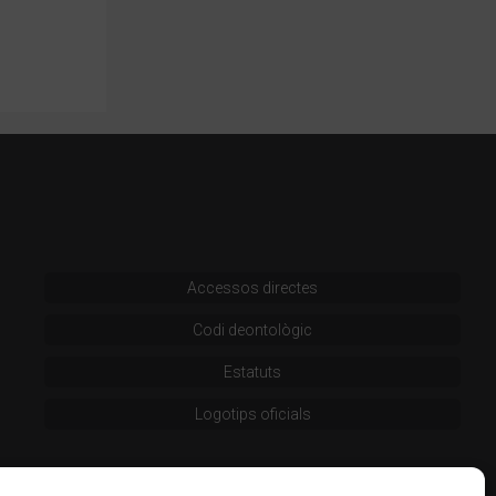
Accessos directes
Codi deontològic
Estatuts
Logotips oficials