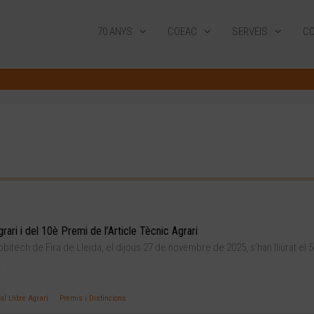
70 ANYS
COEAC
SERVEIS
CO
rari i del 10è Premi de l’Article Tècnic Agrari
itech de Fira de Lleida, el dijous 27 de novembre de 2025, s’han lliurat el 
.
al Llibre Agrari
Premis i Distincions