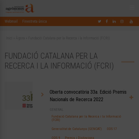
Webmail
Finestreta única
Inici
»
Àgora
»
Fundació Catalana per la Recerca i la Informació (FCRI)
FUNDACIÓ CATALANA PER LA
RECERCA I LA INFORMACIÓ (FCRI)
Oberta convocatòria 33a. Edició Premis
Nacionals de Recerca 2022
GENERAL
Fundació Catalana per la Recerca i la Informació
(FCRI)
Generalitat de Catalunya (GENCAT)
ODS 17
ODS 9
Premis i Distincions