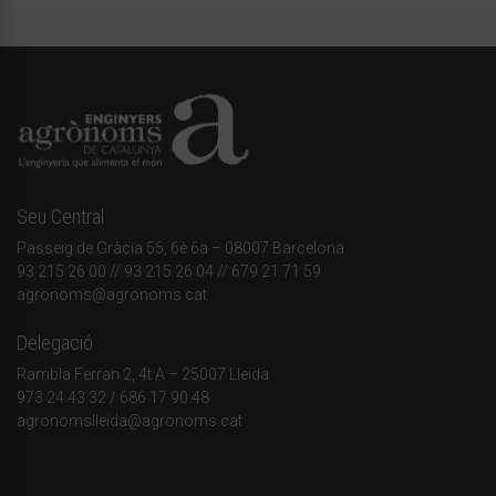
Seu Central
Passeig de Gràcia 55, 6è 6a – 08007 Barcelona
93 215 26 00
// 93 215 26 04 // 679 21 71 59
agronoms@agronoms.cat
Delegació
Rambla Ferran 2, 4t A – 25007 Lleida
973 24 43 32
/
686 17 90 48
agronomslleida@agronoms.cat