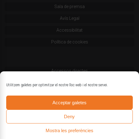
Sala de premsa
Avís Legal
Accessibilitat
Política de cookies
Accessos directes
Codi deontològic
Utilitzem galetes per optimitzar el nostre lloc web i el nostre servei.
Estatuts
Acceptar galetes
Logotips oficials
Deny
Mostra les preferències