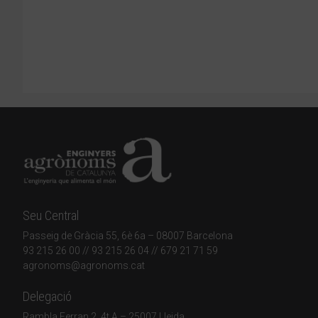
Seu Central
Passeig de Gràcia 55, 6è 6a – 08007 Barcelona
93 215 26 00
// 93 215 26 04 // 679 21 71 59
agronoms@agronoms.cat
Delegació
Rambla Ferran 2, 4t A – 25007 Lleida