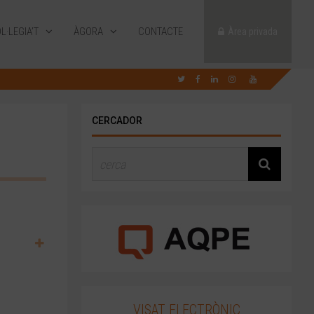
L·LEGIA’T
ÀGORA
CONTACTE
Àrea privada
CERCADOR
VISAT ELECTRÒNIC