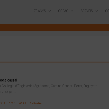
70 ANYS
COEAC
SERVEIS
CO
bona causa!
s Col·legis d’Enginyeria (Agrònoms, Camins Canals i Ports, Enginyers
ons), jun...
S 17
ODS 2
ODS 3
Trailwalker