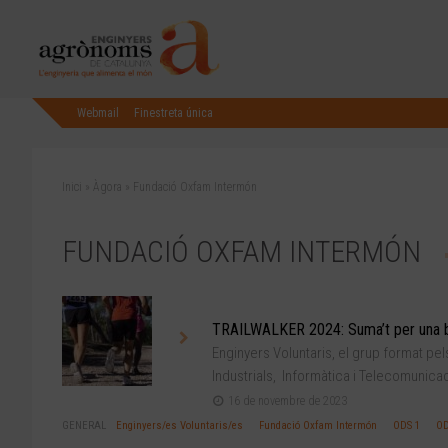
Webmail
Finestreta única
Inici
»
Àgora
»
Fundació Oxfam Intermón
FUNDACIÓ OXFAM INTERMÓN
TRAILWALKER 2024: Suma’t per una 
Enginyers Voluntaris, el grup format pel
Industrials, Informàtica i Telecomunicaci
16 de novembre de 2023
GENERAL
Enginyers/es Voluntaris/es
Fundació Oxfam Intermón
ODS 1
OD